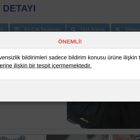
 DETAYI
im
En Çok İncelenen
Hızlı Arama
Detayl
ÖNEMLİ!
nsizlik bildirimleri sadece bildirim konusu ürüne ilişkin 
erine ilişkin bir tespit içermemektedir.