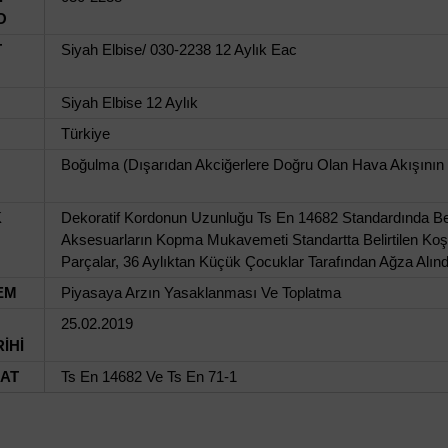
O
T
Siyah Elbise/ 030-2238 12 Aylık Eac
Siyah Elbise 12 Aylık
Türkiye
Boğulma (Dışarıdan Akciğerlere Doğru Olan Hava Akışının
K
Dekoratif Kordonun Uzunluğu Ts En 14682 Standardında Beli
Aksesuarların Kopma Mukavemeti Standartta Belirtilen Koş
Parçalar, 36 Aylıktan Küçük Çocuklar Tarafından Ağza Alındı
EM
Piyasaya Arzın Yasaklanması Ve Toplatma
25.02.2019
İHİ
UAT
Ts En 14682 Ve Ts En 71-1