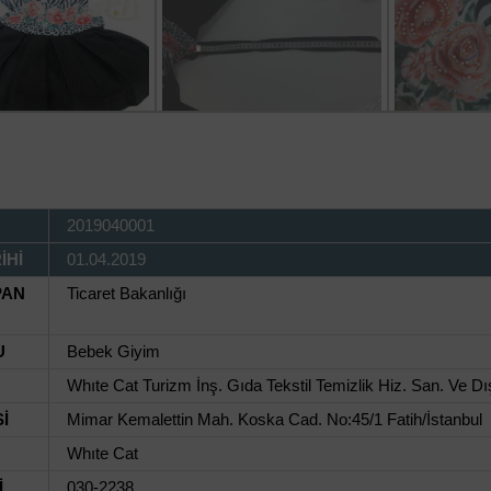
2019040001
İHİ
01.04.2019
PAN
Ticaret Bakanlığı
U
Bebek Giyim
Whıte Cat Turizm İnş. Gıda Tekstil Temizlik Hiz. San. Ve Dış.
İ
Mimar Kemalettin Mah. Koska Cad. No:45/1 Fatih/İstanbul
Whıte Cat
İ
030-2238