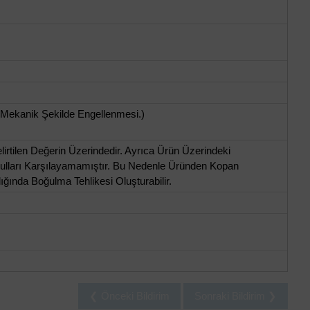
 Mekanik Şekilde Engellenmesi.)
rtilen Değerin Üzerindedir. Ayrıca Ürün Üzerindeki
ulları Karşılayamamıştır. Bu Nedenle Üründen Kopan
ğında Boğulma Tehlikesi Oluşturabilir.
❮ Önceki Bildirim
Sonraki Bildirim ❯