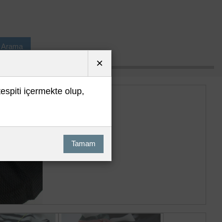
ı Arama
×
tespiti içermekte olup,
Tamam