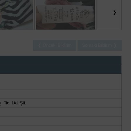
❯
❮ Önceki Bildirim
Sonraki Bildirim ❯
 Tic. Ltd. Şti.