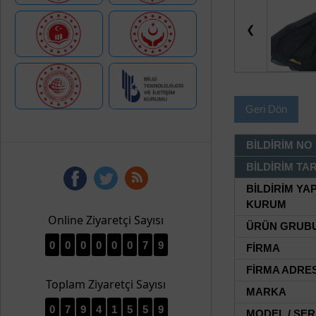
❮
Geri Dön
BİLDİRİM NO
BİLDİRİM TAR
BİLDİRİM YA
KURUM
Online Ziyaretçi Sayısı
ÜRÜN GRUB
0
0
0
0
0
0
7
9
FİRMA
FİRMA ADRES
Toplam Ziyaretçi Sayısı
MARKA
0
7
9
4
1
5
5
9
MODEL / SER