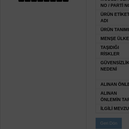
NO / PARTİ N
ÜRÜN ETİKE
ADI
ÜRÜN TANIMI
MENŞE ÜLKE
TAŞIDIĞI
RİSKLER
GÜVENSİZLİ
NEDENİ
ALINAN ÖNL
ALINAN
ÖNLEMİN TAR
İLGİLİ MEVZ
Geri Dön