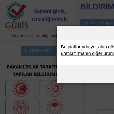
BİLDİRİM
Güvenliğiniz,
Önceliğimizdir.
Son 10 Bildir
Güvensiz Ürün Bilgi Sistemi
Bu platformda yer alan güve
KURUM GİRİŞİ
üretici firmanın diğer ürünl
BAKANLIKLAR TARAFINDAN
YAPILAN BİLDİRİMLER