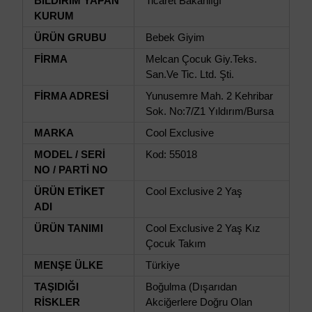
BİLDİRİM YAPAN
Ticaret Bakanlığı
KURUM
ÜRÜN GRUBU
Bebek Giyim
FİRMA
Melcan Çocuk Giy.Teks.
San.Ve Tic. Ltd. Şti.
FİRMA ADRESİ
Yunusemre Mah. 2 Kehribar
Sok. No:7/Z1 Yıldırım/Bursa
MARKA
Cool Exclusive
MODEL / SERİ
Kod: 55018
NO / PARTİ NO
ÜRÜN ETİKET
Cool Exclusive 2 Yaş
ADI
ÜRÜN TANIMI
Cool Exclusive 2 Yaş Kız
Çocuk Takım
MENŞE ÜLKE
Türkiye
TAŞIDIĞI
Boğulma (Dışarıdan
RİSKLER
Akciğerlere Doğru Olan