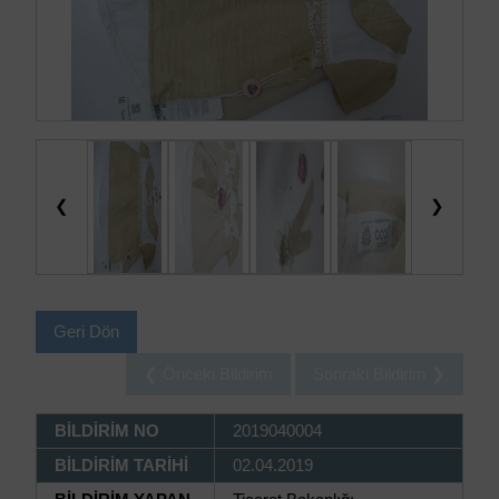
❮
❯
Geri Dön
❮ Önceki Bildirim
Sonraki Bildirim ❯
BİLDİRİM NO
2019040004
BİLDİRİM TARİHİ
02.04.2019