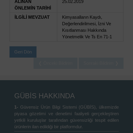
ALINAN
25.02.2019
ÖNLEMİN TARİHİ
İLGİLİ MEVZUAT
Kimyasalların Kaydı,
Değerlendirilmesi, İzni Ve
Kısıtlanması Hakkında
Yönetmelik Ve Ts En 71-1
Geri Dön
❮ Önceki Bildirim
Sonraki Bildirim ❯
GÜBİS HAKKINDA
1-
Güvensiz Ürün Bilgi Sistemi (GÜBİS), ülkemizde
piyasa gözetimi ve denetimi faaliyeti gerçekleştiren
yetkili kuruluşlar tarafından güvensizliği tespit edilen
ürünlerin ilan edildiği bir platformdur.