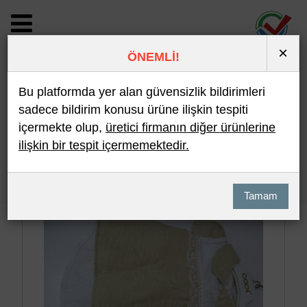
×
ÖNEMLİ!
BİLDİRİM DETAYI
Bu platformda yer alan güvensizlik bildirimleri
sadece bildirim konusu ürüne ilişkin tespiti
içermekte olup,
üretici firmanın diğer ürünlerine
Son 10 Bildirim
En Çok İncelenen
ilişkin bir tespit içermemektedir.
Hızlı Arama
Detaylı Arama
Tamam