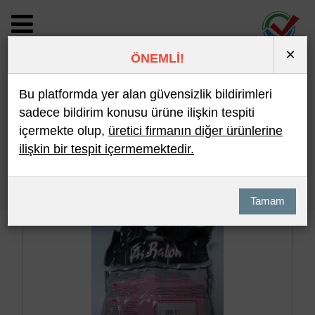
×
ÖNEMLİ!
BİLDİRİM DETAYI
Bu platformda yer alan güvensizlik bildirimleri
sadece bildirim konusu ürüne ilişkin tespiti
içermekte olup,
üretici firmanın diğer ürünlerine
Son 10 Bildirim
En Çok İncelenen
ilişkin bir tespit içermemektedir.
Hızlı Arama
Detaylı Arama
Tamam