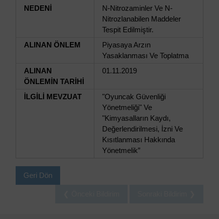
NEDENİ
N-Nitrozaminler Ve N-
Nitrozlanabilen Maddeler
Tespit Edilmiştir.
ALINAN ÖNLEM
Piyasaya Arzın
Yasaklanması Ve Toplatma
ALINAN
01.11.2019
ÖNLEMİN TARİHİ
İLGİLİ MEVZUAT
"Oyuncak Güvenliği
Yönetmeliği" Ve
"Kimyasalların Kaydı,
Değerlendirilmesi, İzni Ve
Kısıtlanması Hakkında
Yönetmelik”
Geri Dön
❮ Önceki Bildirim
Sonraki Bildirim ❯