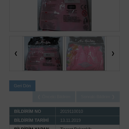
❮
❯
Geri Dön
❮ Önceki Bildirim
Sonraki Bildirim ❯
BİLDİRİM NO
2019110010
BİLDİRİM TARİHİ
13.11.2019