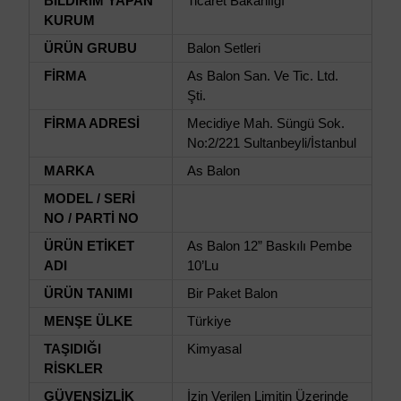
BİLDİRİM YAPAN
Ticaret Bakanlığı
KURUM
ÜRÜN GRUBU
Balon Setleri
FİRMA
As Balon San. Ve Tic. Ltd.
Şti.
FİRMA ADRESİ
Mecidiye Mah. Süngü Sok.
No:2/221 Sultanbeyli/İstanbul
MARKA
As Balon
MODEL / SERİ
NO / PARTİ NO
ÜRÜN ETİKET
As Balon 12” Baskılı Pembe
ADI
10’Lu
ÜRÜN TANIMI
Bir Paket Balon
MENŞE ÜLKE
Türkiye
TAŞIDIĞI
Kimyasal
RİSKLER
GÜVENSİZLİK
İzin Verilen Limitin Üzerinde