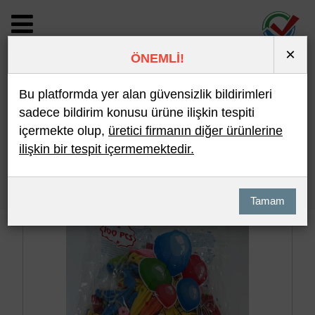
×
ÖNEMLİ!
BİLDİRİM DETAYI
Bu platformda yer alan güvensizlik bildirimleri
sadece bildirim konusu ürüne ilişkin tespiti
içermekte olup,
üretici firmanın diğer ürünlerine
Son 10 Bildirim
En Çok İncelenen
ilişkin bir tespit içermemektedir.
Hızlı Arama
Detaylı Arama
Tamam