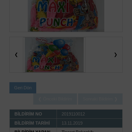
❮
❯
Geri Dön
❮ Önceki Bildirim
Sonraki Bildirim ❯
BİLDİRİM NO
2019110012
BİLDİRİM TARİHİ
13.11.2019