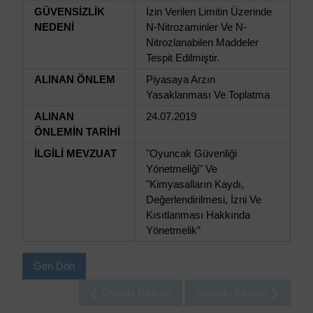
GÜVENSİZLİK
İzin Verilen Limitin Üzerinde
NEDENİ
N-Nitrozaminler Ve N-
Nitrozlanabilen Maddeler
Tespit Edilmiştir.
ALINAN ÖNLEM
Piyasaya Arzın
Yasaklanması Ve Toplatma
ALINAN
24.07.2019
ÖNLEMİN TARİHİ
İLGİLİ MEVZUAT
"Oyuncak Güvenliği
Yönetmeliği" Ve
"Kimyasalların Kaydı,
Değerlendirilmesi, İzni Ve
Kısıtlanması Hakkında
Yönetmelik”
Geri Dön
❮ Önceki Bildirim
Sonraki Bildirim ❯