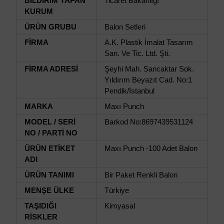
BİLDİRİM YAPAN
Ticaret Bakanlığı
KURUM
ÜRÜN GRUBU
Balon Setleri
FİRMA
A.K. Plastik İmalat Tasarım
San. Ve Tic. Ltd. Şti.
FİRMA ADRESİ
Şeyhi Mah. Sancaktar Sok.
Yıldırım Beyazıt Cad. No:1
Pendik/İstanbul
MARKA
Maxı Punch
MODEL / SERİ
Barkod No:8697439531124
NO / PARTİ NO
ÜRÜN ETİKET
Maxı Punch -100 Adet Balon
ADI
ÜRÜN TANIMI
Bir Paket Renkli Balon
MENŞE ÜLKE
Türkiye
TAŞIDIĞI
Kimyasal
RİSKLER