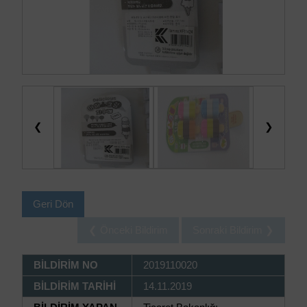
❮
❯
Geri Dön
❮ Önceki Bildirim
Sonraki Bildirim ❯
BİLDİRİM NO
2019110020
BİLDİRİM TARİHİ
14.11.2019