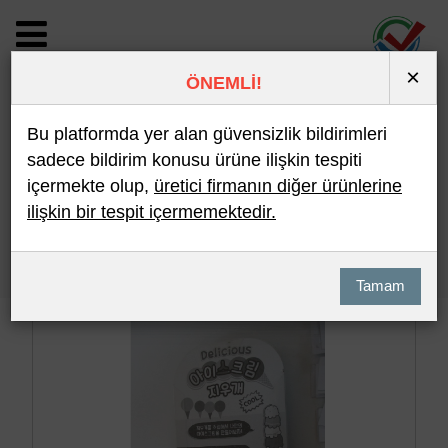
×
ÖNEMLİ!
BİLDİRİM DETAYI
Bu platformda yer alan güvensizlik bildirimleri
sadece bildirim konusu ürüne ilişkin tespiti
içermekte olup,
üretici firmanın diğer ürünlerine
Son 10 Bildirim
En Çok İncelenen
ilişkin bir tespit içermemektedir.
Hızlı Arama
Detaylı Arama
Tamam