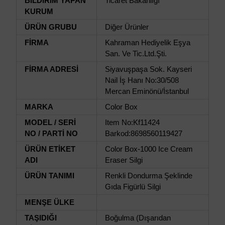
BİLDİRİM YAPAN
Ticaret Bakanlığı
KURUM
ÜRÜN GRUBU
Diğer Ürünler
FİRMA
Kahraman Hediyelik Eşya
San. Ve Tic.Ltd.Şti.
FİRMA ADRESİ
Siyavuşpaşa Sok. Kayseri
Nail İş Hanı No:30/508
Mercan Eminönü/İstanbul
MARKA
Color Box
MODEL / SERİ
Item No:Kf11424
NO / PARTİ NO
Barkod:8698560119427
ÜRÜN ETİKET
Color Box-1000 Ice Cream
ADI
Eraser Silgi
ÜRÜN TANIMI
Renkli Dondurma Şeklinde
Gıda Figürlü Silgi
MENŞE ÜLKE
TAŞIDIĞI
Boğulma (Dışarıdan