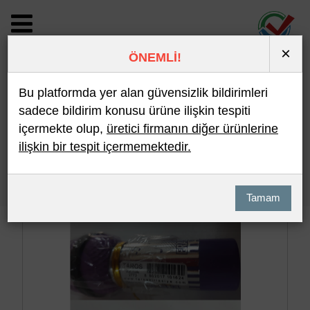
×
ÖNEMLİ!
BİLDİRİM DETAYI
Bu platformda yer alan güvensizlik bildirimleri
sadece bildirim konusu ürüne ilişkin tespiti
içermekte olup,
üretici firmanın diğer ürünlerine
Son 10 Bildirim
En Çok İncelenen
ilişkin bir tespit içermemektedir.
Hızlı Arama
Detaylı Arama
Tamam