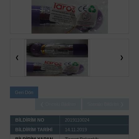
❮
❯
Geri Dön
❮ Önceki Bildirim
Sonraki Bildirim ❯
BİLDİRİM NO
2019110024
BİLDİRİM TARİHİ
14.11.2019