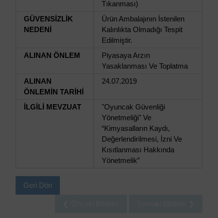
Tıkanması)
GÜVENSİZLİK
Ürün Ambalajının İstenilen
NEDENİ
Kalınlıkta Olmadığı Tespit
Edilmiştir.
ALINAN ÖNLEM
Piyasaya Arzın
Yasaklanması Ve Toplatma
ALINAN
24.07.2019
ÖNLEMİN TARİHİ
İLGİLİ MEVZUAT
"Oyuncak Güvenliği
Yönetmeliği" Ve
“Kimyasalların Kaydı,
Değerlendirilmesi, İzni Ve
Kısıtlanması Hakkında
Yönetmelik”
Geri Dön
❮ Önceki Bildirim
Sonraki Bildirim ❯