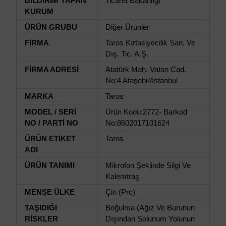
BİLDİRİM YAPAN
Ticaret Bakanlığı
KURUM
ÜRÜN GRUBU
Diğer Ürünler
FİRMA
Taros Kırtasiyecilik San. Ve
Dış. Tic. A.Ş.
FİRMA ADRESİ
Atatürk Mah. Vatan Cad.
No:4 Ataşehir/İstanbul
MARKA
Taros
MODEL / SERİ
Ürün Kodu:2772- Barkod
NO / PARTİ NO
No:8602017101624
ÜRÜN ETİKET
Taros
ADI
ÜRÜN TANIMI
Mikrofon Şeklinde Silgi Ve
Kalemtraş
MENŞE ÜLKE
Çin (Prc)
TAŞIDIĞI
Boğulma (Ağız Ve Burunun
RİSKLER
Dışından Solunum Yolunun