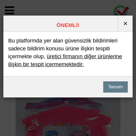
×
ÖNEMLİ!
BİLDİRİM DETAYI
Bu platformda yer alan güvensizlik bildirimleri
sadece bildirim konusu ürüne ilişkin tespiti
içermekte olup,
üretici firmanın diğer ürünlerine
Son 10 Bildirim
En Çok İncelenen
ilişkin bir tespit içermemektedir.
Hızlı Arama
Detaylı Arama
Tamam