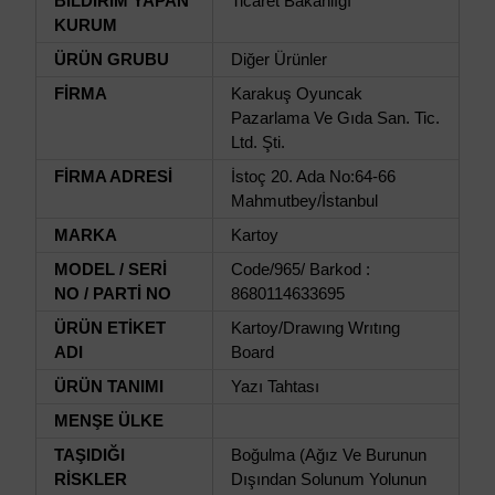
BİLDİRİM YAPAN
Ticaret Bakanlığı
KURUM
ÜRÜN GRUBU
Diğer Ürünler
FİRMA
Karakuş Oyuncak
Pazarlama Ve Gıda San. Tic.
Ltd. Şti.
FİRMA ADRESİ
İstoç 20. Ada No:64-66
Mahmutbey/İstanbul
MARKA
Kartoy
MODEL / SERİ
Code/965/ Barkod :
NO / PARTİ NO
8680114633695
ÜRÜN ETİKET
Kartoy/Drawıng Wrıtıng
ADI
Board
ÜRÜN TANIMI
Yazı Tahtası
MENŞE ÜLKE
TAŞIDIĞI
Boğulma (Ağız Ve Burunun
RİSKLER
Dışından Solunum Yolunun