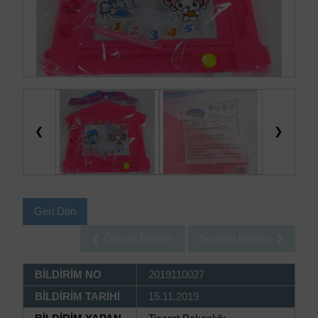
❮
❯
Geri Dön
❮ Önceki Bildirim
Sonraki Bildirim ❯
BİLDİRİM NO
2019110027
BİLDİRİM TARİHİ
15.11.2019