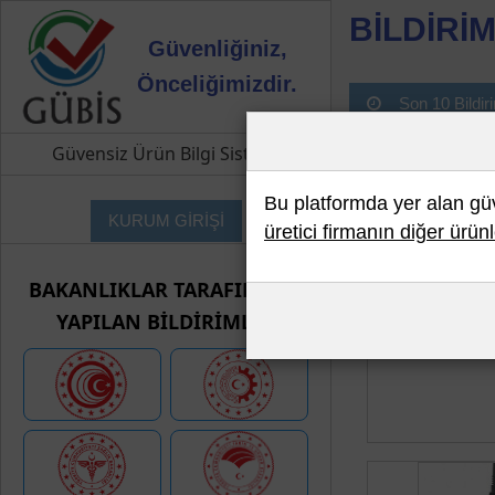
BİLDİRİM
Güvenliğiniz,
Önceliğimizdir.
Son 10 Bildir
Güvensiz Ürün Bilgi Sistemi
Bu platformda yer alan güve
KURUM GİRİŞİ
üretici firmanın diğer ürünl
BAKANLIKLAR TARAFINDAN
YAPILAN BİLDİRİMLER