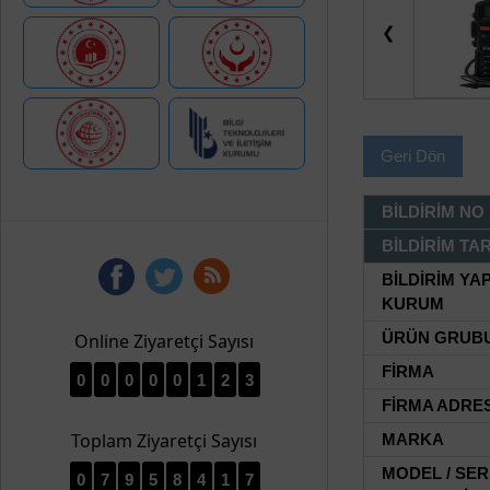
❮
Geri Dön
BİLDİRİM NO
BİLDİRİM TAR
BİLDİRİM YA
KURUM
Online Ziyaretçi Sayısı
ÜRÜN GRUB
FİRMA
0
0
0
0
0
1
2
3
FİRMA ADRES
Toplam Ziyaretçi Sayısı
MARKA
MODEL / SER
0
7
9
5
8
4
1
7