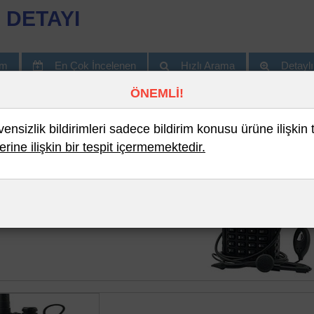
 DETAYI
im
En Çok İncelenen
Hızlı Arama
Detayl
ÖNEMLİ!
nsizlik bildirimleri sadece bildirim konusu ürüne ilişkin 
erine ilişkin bir tespit içermemektedir.