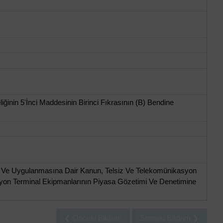
inin 5'İnci Maddesinin Birinci Fıkrasının (B) Bendine
sı Ve Uygulanmasına Dair Kanun, Telsiz Ve Telekomünikasyon
syon Terminal Ekipmanlarının Piyasa Gözetimi Ve Denetimine
❮ Önceki Bildirim
Sonraki Bildirim ❯