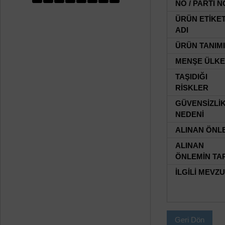
NO / PARTİ N
ÜRÜN ETİKE
ADI
ÜRÜN TANIMI
MENŞE ÜLKE
TAŞIDIĞI
RİSKLER
GÜVENSİZLİ
NEDENİ
ALINAN ÖNL
ALINAN
ÖNLEMİN TAR
İLGİLİ MEVZ
Geri Dön