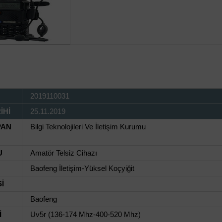
2019110031
İHİ
25.11.2019
PAN
Bilgi Teknolojileri Ve İletişim Kurumu
U
Amatör Telsiz Cihazı
Baofeng İletişim-Yüksel Koçyiğit
İ
Baofeng
İ
Uv5r (136-174 Mhz-400-520 Mhz)