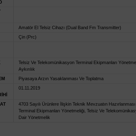
O
T
Amatör El Telsiz Cihazı (Dual Band Fm Transmitter)
Çin (Prc)
K
Telsiz Ve Telekomünikasyon Terminal Ekipmanları Yönetmeliğ
Aykırılık
EM
Piyasaya Arzın Yasaklanması Ve Toplatma
01.11.2019
İHİ
UAT
4703 Sayılı Ürünlere İlişkin Teknik Mevzuatın Hazırlanma
Terminal Ekipmanları Yönetmeliği, Telsiz Ve Telekomünika
Dair Yönetmelik