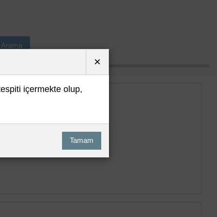
ı Arama
×
tespiti içermekte olup,
Tamam