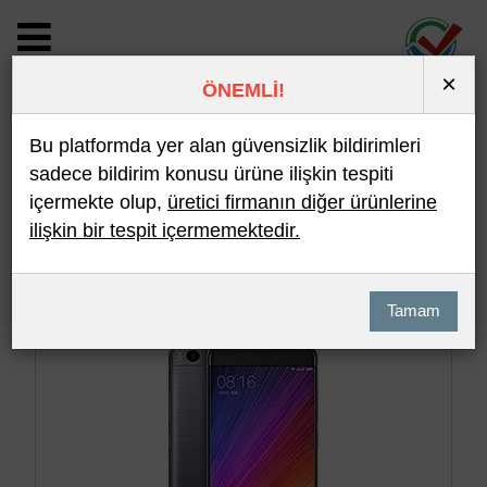
×
ÖNEMLİ!
BİLDİRİM DETAYI
Bu platformda yer alan güvensizlik bildirimleri
sadece bildirim konusu ürüne ilişkin tespiti
içermekte olup,
üretici firmanın diğer ürünlerine
Son 10 Bildirim
En Çok İncelenen
ilişkin bir tespit içermemektedir.
Hızlı Arama
Detaylı Arama
Tamam