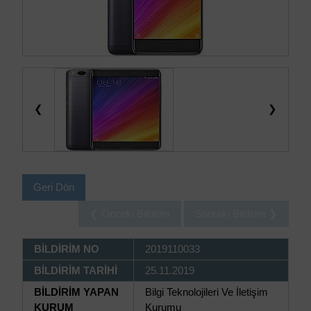
❮
❯
Geri Dön
❮ Önceki Bildirim
Sonraki Bildirim ❯
BİLDİRİM NO
2019110033
BİLDİRİM TARİHİ
25.11.2019
BİLDİRİM YAPAN
Bilgi Teknolojileri Ve İletişim
KURUM
Kurumu