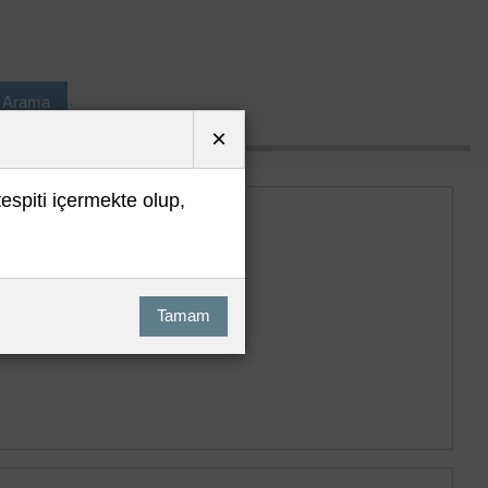
ı Arama
×
tespiti içermekte olup,
Tamam