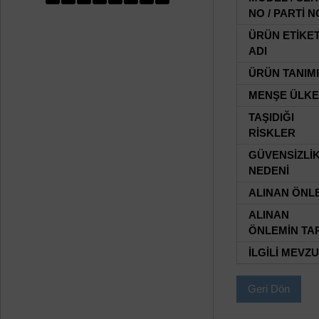
NO / PARTİ N
ÜRÜN ETİKE
ADI
ÜRÜN TANIMI
MENŞE ÜLKE
TAŞIDIĞI
RİSKLER
GÜVENSİZLİ
NEDENİ
ALINAN ÖNL
ALINAN
ÖNLEMİN TAR
İLGİLİ MEVZ
Geri Dön