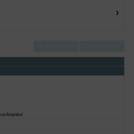
❯
❮ Önceki Bildirim
Sonraki Bildirim ❯
oz/İstanbul