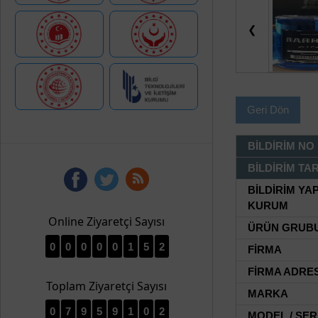
❮
Geri Dön
BİLDİRİM NO
BİLDİRİM TAR
BİLDİRİM YA
KURUM
Online Ziyaretçi Sayısı
ÜRÜN GRUB
0
0
0
0
0
1
5
2
FİRMA
FİRMA ADRES
Toplam Ziyaretçi Sayısı
MARKA
0
7
9
5
9
1
0
2
MODEL / SER