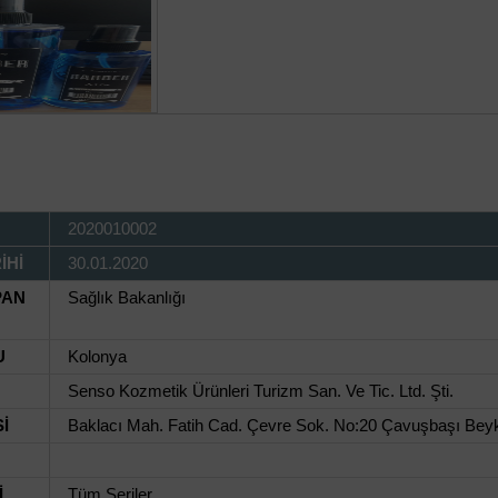
2020010002
İHİ
30.01.2020
PAN
Sağlık Bakanlığı
U
Kolonya
Senso Kozmetik Ürünleri Turizm San. Ve Tic. Ltd. Şti.
İ
Baklacı Mah. Fatih Cad. Çevre Sok. No:20 Çavuşbaşı Beyk
İ
Tüm Seriler