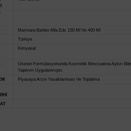
O
T
Marmara Barber Alfa Edc 150 Ml Ve 400 Ml
Türkiye
Kimyasal
K
Ürünün Formülasyonunda Kozmetik Mevzuatına Aykırı Bileşen
Yaptırım Uygulanmıştır.
EM
Piyasaya Arzın Yasaklanması Ve Toplatma
İHİ
UAT