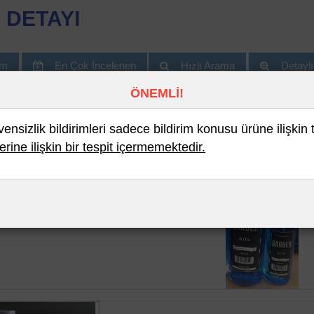
 DETAYI
im
En Çok İncelenen
Hızlı Arama
Detayl
ÖNEMLİ!
nsizlik bildirimleri sadece bildirim konusu ürüne ilişkin 
erine ilişkin bir tespit içermemektedir.