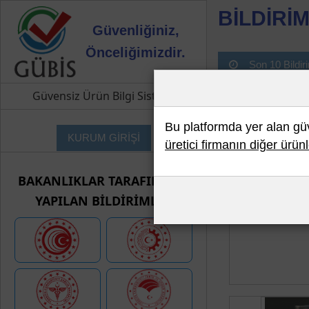
BİLDİRİM
Güvenliğiniz,
Önceliğimizdir.
Son 10 Bildir
Güvensiz Ürün Bilgi Sistemi
Bu platformda yer alan güve
KURUM GİRİŞİ
üretici firmanın diğer ürünl
BAKANLIKLAR TARAFINDAN
YAPILAN BİLDİRİMLER