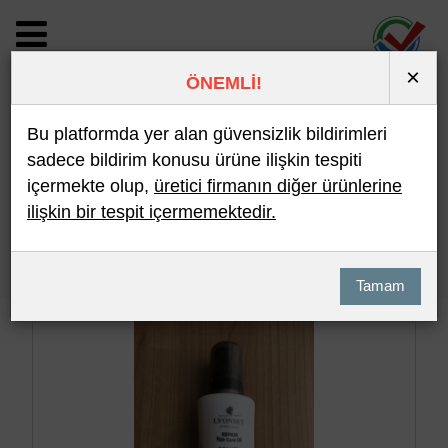
×
ÖNEMLİ!
BİLDİRİM DETAYI
Bu platformda yer alan güvensizlik bildirimleri
sadece bildirim konusu ürüne ilişkin tespiti
içermekte olup,
üretici firmanın diğer ürünlerine
Son 10 Bildirim
En Çok İncelenen
ilişkin bir tespit içermemektedir.
Hızlı Arama
Detaylı Arama
Tamam