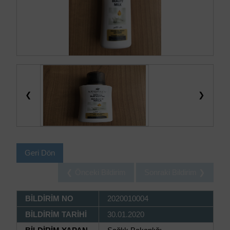
❮
❯
Geri Dön
❮ Önceki Bildirim
Sonraki Bildirim ❯
BİLDİRİM NO
2020010004
BİLDİRİM TARİHİ
30.01.2020