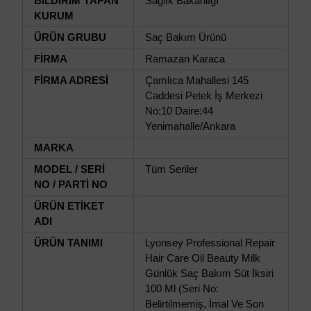
BİLDİRİM YAPAN
Sağlık Bakanlığı
KURUM
ÜRÜN GRUBU
Saç Bakım Ürünü
FİRMA
Ramazan Karaca
FİRMA ADRESİ
Çamlıca Mahallesi 145
Caddesi Petek İş Merkezi
No:10 Daire:44
Yenimahalle/Ankara
MARKA
MODEL / SERİ
Tüm Seriler
NO / PARTİ NO
ÜRÜN ETİKET
ADI
ÜRÜN TANIMI
Lyonsey Professional Repair
Hair Care Oil Beauty Milk
Günlük Saç Bakım Süt İksiri
100 Ml (Seri No:
Belirtilmemiş, İmal Ve Son