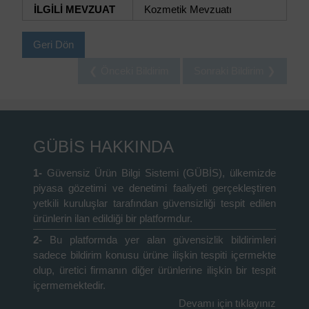
İLGİLİ MEVZUAT
Kozmetik Mevzuatı
Geri Dön
❮ Önceki Bildirim
Sonraki Bildirim ❯
GÜBİS HAKKINDA
1-
Güvensiz Ürün Bilgi Sistemi (GÜBİS), ülkemizde
piyasa gözetimi ve denetimi faaliyeti gerçekleştiren
yetkili kuruluşlar tarafından güvensizliği tespit edilen
ürünlerin ilan edildiği bir platformdur.
2-
Bu platformda yer alan güvensizlik bildirimleri
sadece bildirim konusu ürüne ilişkin tespiti içermekte
olup, üretici firmanın diğer ürünlerine ilişkin bir tespit
içermemektedir.
Devamı için tıklayınız