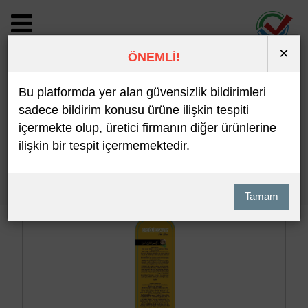
×
ÖNEMLİ!
BİLDİRİM DETAYI
Bu platformda yer alan güvensizlik bildirimleri
sadece bildirim konusu ürüne ilişkin tespiti
içermekte olup,
üretici firmanın diğer ürünlerine
Son 10 Bildirim
En Çok İncelenen
ilişkin bir tespit içermemektedir.
Hızlı Arama
Detaylı Arama
Tamam