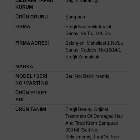
BİLDİRİM YAPAN
Sağlık Bakanlığı
KURUM
ÜRÜN GRUBU
Şampuan
FİRMA
Ereğli Kozmetik İmalat
Sanayi Ve Tic. Ltd. Şti.
FİRMA ADRESİ
Belenyeni Mahallesi 1 No’Lu
Sanayi Caddesi No:16/14/1
Ereğli Zonguldak
MARKA
MODEL / SERİ
Seri No: Belirtilmemiş
NO / PARTİ NO
ÜRÜN ETİKET
ADI
ÜRÜN TANIMI
Ereğli Beauty Orijinal
Treatment Of Damaged Hair
And Tired Krem Şampuan
900 Ml (Seri No:
Belirtilmemiş, İmal Ve Son