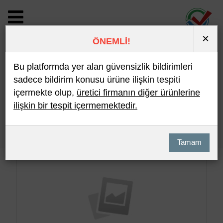
×
ÖNEMLİ!
BİLDİRİM DETAYI
Bu platformda yer alan güvensizlik bildirimleri
sadece bildirim konusu ürüne ilişkin tespiti
içermekte olup,
üretici firmanın diğer ürünlerine
Son 10 Bildirim
En Çok İncelenen
ilişkin bir tespit içermemektedir.
Hızlı Arama
Detaylı Arama
Tamam