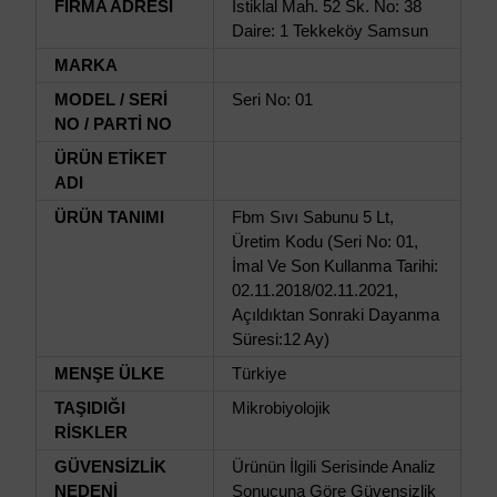
FİRMA ADRESİ
İstiklal Mah. 52 Sk. No: 38
Daire: 1 Tekkeköy Samsun
MARKA
MODEL / SERİ
Seri No: 01
NO / PARTİ NO
ÜRÜN ETİKET
ADI
ÜRÜN TANIMI
Fbm Sıvı Sabunu 5 Lt,
Üretim Kodu (Seri No: 01,
İmal Ve Son Kullanma Tarihi:
02.11.2018/02.11.2021,
Açıldıktan Sonraki Dayanma
Süresi:12 Ay)
MENŞE ÜLKE
Türkiye
TAŞIDIĞI
Mikrobiyolojik
RİSKLER
GÜVENSİZLİK
Ürünün İlgili Serisinde Analiz
NEDENİ
Sonucuna Göre Güvensizlik