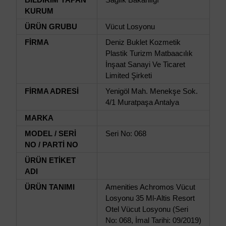
KURUM
ÜRÜN GRUBU
Vücut Losyonu
FİRMA
Deniz Buklet Kozmetik
Plastik Turizm Matbaacılık
İnşaat Sanayi Ve Ticaret
Limited Şirketi
FİRMA ADRESİ
Yenigöl Mah. Menekşe Sok.
4/1 Muratpaşa Antalya
MARKA
MODEL / SERİ
Seri No: 068
NO / PARTİ NO
ÜRÜN ETİKET
ADI
ÜRÜN TANIMI
Amenities Achromos Vücut
Losyonu 35 Ml-Altis Resort
Otel Vücut Losyonu (Seri
No: 068, İmal Tarihi: 09/2019)