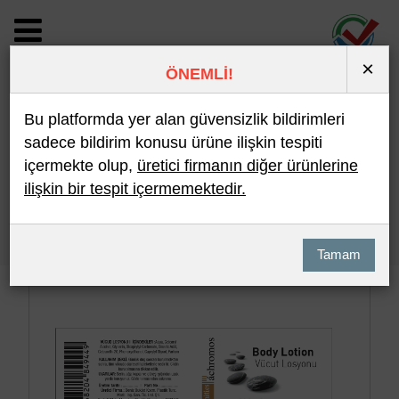
×
ÖNEMLİ!
BİLDİRİM DETAYI
Bu platformda yer alan güvensizlik bildirimleri
sadece bildirim konusu ürüne ilişkin tespiti
içermekte olup,
üretici firmanın diğer ürünlerine
Son 10 Bildirim
En Çok İncelenen
ilişkin bir tespit içermemektedir.
Hızlı Arama
Detaylı Arama
Tamam