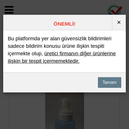
×
ÖNEMLİ!
BİLDİRİM DETAYI
Bu platformda yer alan güvensizlik bildirimleri
sadece bildirim konusu ürüne ilişkin tespiti
içermekte olup,
üretici firmanın diğer ürünlerine
Son 10 Bildirim
En Çok İncelenen
ilişkin bir tespit içermemektedir.
Hızlı Arama
Detaylı Arama
Tamam