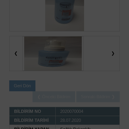
❮
❯
Geri Dön
❮ Önceki Bildirim
Sonraki Bildirim ❯
BİLDİRİM NO
2020070004
BİLDİRİM TARİHİ
28.07.2020