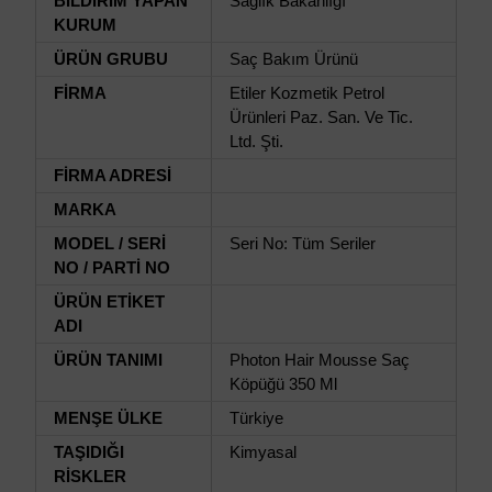
BİLDİRİM YAPAN
Sağlık Bakanlığı
KURUM
ÜRÜN GRUBU
Saç Bakım Ürünü
FİRMA
Etiler Kozmetik Petrol
Ürünleri Paz. San. Ve Tic.
Ltd. Şti.
FİRMA ADRESİ
MARKA
MODEL / SERİ
Seri No: Tüm Seriler
NO / PARTİ NO
ÜRÜN ETİKET
ADI
ÜRÜN TANIMI
Photon Hair Mousse Saç
Köpüğü 350 Ml
MENŞE ÜLKE
Türkiye
TAŞIDIĞI
Kimyasal
RİSKLER