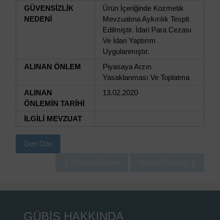
GÜVENSİZLİK
Ürün İçeriğinde Kozmetik
NEDENİ
Mevzuatına Aykırılık Tespit
Edilmiştir. İdari Para Cezası
Ve İdari Yaptırım
Uygulanmıştır.
ALINAN ÖNLEM
Piyasaya Arzın
Yasaklanması Ve Toplatma
ALINAN
13.02.2020
ÖNLEMİN TARİHİ
İLGİLİ MEVZUAT
Geri Dön
❮ Önceki Bildirim
Sonraki Bildirim ❯
GÜBİS HAKKINDA