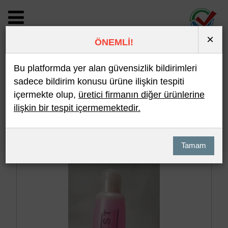
×
ÖNEMLİ!
BİLDİRİM DETAYI
Bu platformda yer alan güvensizlik bildirimleri
sadece bildirim konusu ürüne ilişkin tespiti
içermekte olup,
üretici firmanın diğer ürünlerine
Son 10 Bildirim
En Çok İncelenen
ilişkin bir tespit içermemektedir.
Hızlı Arama
Detaylı Arama
Tamam