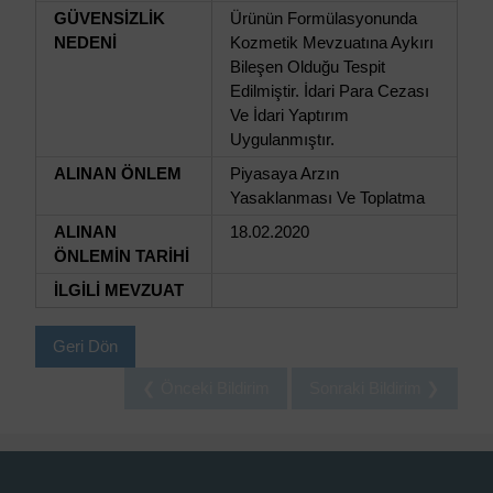
GÜVENSİZLİK
Ürünün Formülasyonunda
NEDENİ
Kozmetik Mevzuatına Aykırı
Bileşen Olduğu Tespit
Edilmiştir. İdari Para Cezası
Ve İdari Yaptırım
Uygulanmıştır.
ALINAN ÖNLEM
Piyasaya Arzın
Yasaklanması Ve Toplatma
ALINAN
18.02.2020
ÖNLEMİN TARİHİ
İLGİLİ MEVZUAT
Geri Dön
❮ Önceki Bildirim
Sonraki Bildirim ❯