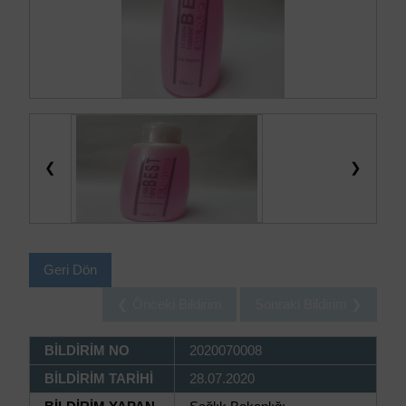
❮
❯
Geri Dön
❮ Önceki Bildirim
Sonraki Bildirim ❯
BİLDİRİM NO
2020070008
BİLDİRİM TARİHİ
28.07.2020