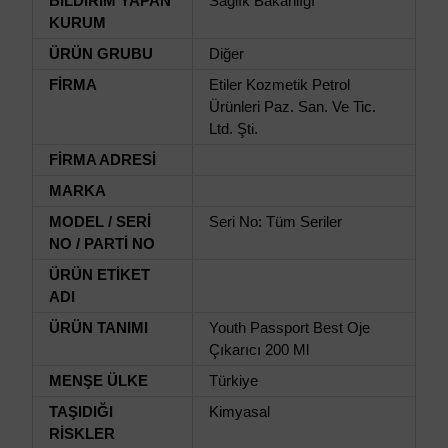
BİLDİRİM YAPAN
Sağlık Bakanlığı
KURUM
ÜRÜN GRUBU
Diğer
FİRMA
Etiler Kozmetik Petrol
Ürünleri Paz. San. Ve Tic.
Ltd. Şti.
FİRMA ADRESİ
MARKA
MODEL / SERİ
Seri No: Tüm Seriler
NO / PARTİ NO
ÜRÜN ETİKET
ADI
ÜRÜN TANIMI
Youth Passport Best Oje
Çıkarıcı 200 Ml
MENŞE ÜLKE
Türkiye
TAŞIDIĞI
Kimyasal
RİSKLER