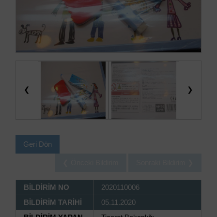
❮
❯
Geri Dön
❮ Önceki Bildirim
Sonraki Bildirim ❯
BİLDİRİM NO
2020110006
BİLDİRİM TARİHİ
05.11.2020