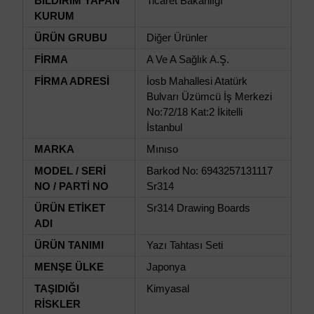
BİLDİRİM YAPAN
Ticaret Bakanlığı
KURUM
ÜRÜN GRUBU
Diğer Ürünler
FİRMA
A Ve A Sağlık A.Ş.
FİRMA ADRESİ
İosb Mahallesi Atatürk
Bulvarı Üzümcü İş Merkezi
No:72/18 Kat:2 İkitelli
İstanbul
MARKA
Mınıso
MODEL / SERİ
Barkod No: 6943257131117
NO / PARTİ NO
Sr314
ÜRÜN ETİKET
Sr314 Drawing Boards
ADI
ÜRÜN TANIMI
Yazı Tahtası Seti
MENŞE ÜLKE
Japonya
TAŞIDIĞI
Kimyasal
RİSKLER