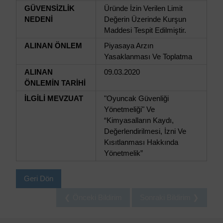
GÜVENSİZLİK
Üründe İzin Verilen Limit
NEDENİ
Değerin Üzerinde Kurşun
Maddesi Tespit Edilmiştir.
ALINAN ÖNLEM
Piyasaya Arzın
Yasaklanması Ve Toplatma
ALINAN
09.03.2020
ÖNLEMİN TARİHİ
İLGİLİ MEVZUAT
"Oyuncak Güvenliği
Yönetmeliği" Ve
“Kimyasalların Kaydı,
Değerlendirilmesi, İzni Ve
Kısıtlanması Hakkında
Yönetmelik”
Geri Dön
❮ Önceki Bildirim
Sonraki Bildirim ❯