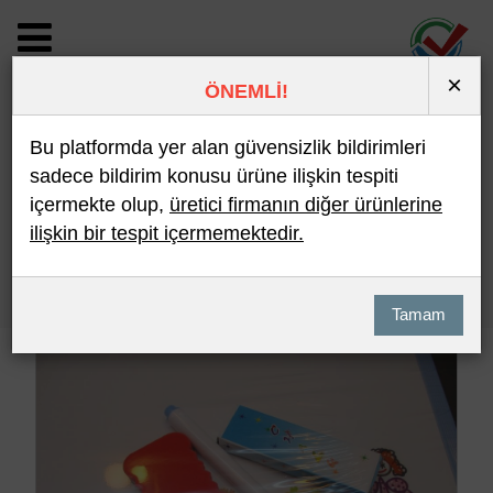
×
ÖNEMLİ!
BİLDİRİM DETAYI
Bu platformda yer alan güvensizlik bildirimleri
sadece bildirim konusu ürüne ilişkin tespiti
içermekte olup,
üretici firmanın diğer ürünlerine
Son 10 Bildirim
En Çok İncelenen
ilişkin bir tespit içermemektedir.
Hızlı Arama
Detaylı Arama
Tamam