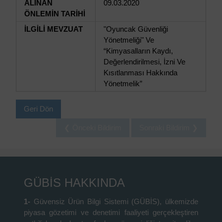
ALINAN
09.03.2020
ÖNLEMİN TARİHİ
İLGİLİ MEVZUAT
"Oyuncak Güvenliği
Yönetmeliği" Ve
“Kimyasalların Kaydı,
Değerlendirilmesi, İzni Ve
Kısıtlanması Hakkında
Yönetmelik”
Geri Dön
❮ Önceki Bildirim
Sonraki Bildirim ❯
GÜBİS HAKKINDA
1-
Güvensiz Ürün Bilgi Sistemi (GÜBİS), ülkemizde
piyasa gözetimi ve denetimi faaliyeti gerçekleştiren