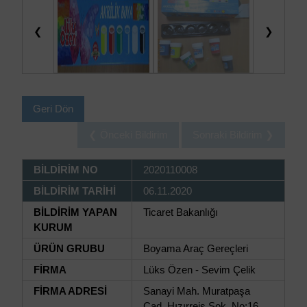
❮
❯
Geri Dön
❮ Önceki Bildirim
Sonraki Bildirim ❯
BİLDİRİM NO
2020110008
BİLDİRİM TARİHİ
06.11.2020
BİLDİRİM YAPAN
Ticaret Bakanlığı
KURUM
ÜRÜN GRUBU
Boyama Araç Gereçleri
FİRMA
Lüks Özen - Sevim Çelik
FİRMA ADRESİ
Sanayi Mah. Muratpaşa
Cad. Hızırreis Sok. No:16