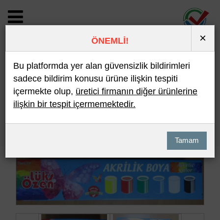
×
ÖNEMLİ!
BİLDİRİM DETAYI
Bu platformda yer alan güvensizlik bildirimleri
sadece bildirim konusu ürüne ilişkin tespiti
içermekte olup,
üretici firmanın diğer ürünlerine
Son 10 Bildirim
En Çok İncelenen
ilişkin bir tespit içermemektedir.
Hızlı Arama
Detaylı Arama
Tamam