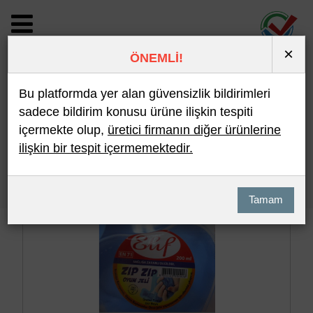
×
ÖNEMLİ!
BİLDİRİM DETAYI
Bu platformda yer alan güvensizlik bildirimleri
sadece bildirim konusu ürüne ilişkin tespiti
içermekte olup,
üretici firmanın diğer ürünlerine
Son 10 Bildirim
En Çok İncelenen
ilişkin bir tespit içermemektedir.
Hızlı Arama
Detaylı Arama
Tamam