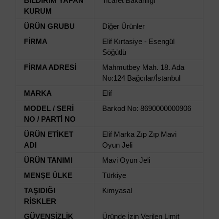
BİLDİRİM YAPAN
Ticaret Bakanlığı
KURUM
ÜRÜN GRUBU
Diğer Ürünler
FİRMA
Elif Kırtasiye - Esengül
Söğütlü
FİRMA ADRESİ
Mahmutbey Mah. 18. Ada
No:124 Bağcılar/İstanbul
MARKA
Elif
MODEL / SERİ
Barkod No: 8690000000906
NO / PARTİ NO
ÜRÜN ETİKET
Elif Marka Zıp Zıp Mavi
ADI
Oyun Jeli
ÜRÜN TANIMI
Mavi Oyun Jeli
MENŞE ÜLKE
Türkiye
TAŞIDIĞI
Kimyasal
RİSKLER
GÜVENSİZLİK
Üründe İzin Verilen Limit