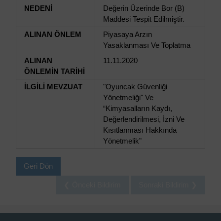
NEDENİ
Değerin Üzerinde Bor (B)
Maddesi Tespit Edilmiştir.
ALINAN ÖNLEM
Piyasaya Arzın
Yasaklanması Ve Toplatma
ALINAN
11.11.2020
ÖNLEMİN TARİHİ
İLGİLİ MEVZUAT
"Oyuncak Güvenliği
Yönetmeliği" Ve
“Kimyasalların Kaydı,
Değerlendirilmesi, İzni Ve
Kısıtlanması Hakkında
Yönetmelik”
Geri Dön
❮ Önceki Bildirim
Sonraki Bildirim ❯