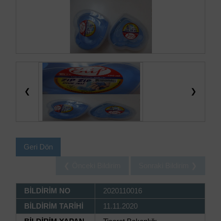
❮
❯
Geri Dön
❮ Önceki Bildirim
Sonraki Bildirim ❯
BİLDİRİM NO
2020110016
BİLDİRİM TARİHİ
11.11.2020