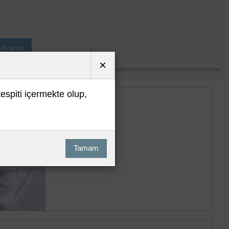
ı Arama
×
tespiti içermekte olup,
Tamam