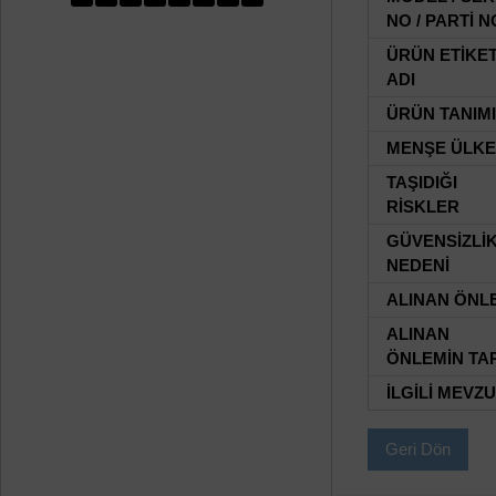
NO / PARTİ N
ÜRÜN ETİKE
ADI
ÜRÜN TANIMI
MENŞE ÜLKE
TAŞIDIĞI
RİSKLER
GÜVENSİZLİ
NEDENİ
ALINAN ÖNL
ALINAN
ÖNLEMİN TAR
İLGİLİ MEVZ
Geri Dön