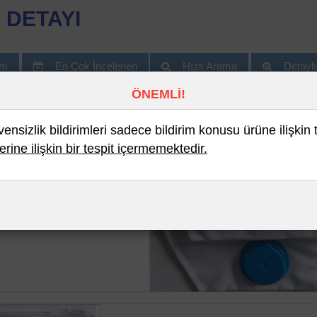
 DETAYI
im
En Çok İncelenen
Hızlı Arama
Detayl
ÖNEMLİ!
nsizlik bildirimleri sadece bildirim konusu ürüne ilişkin 
erine ilişkin bir tespit içermemektedir.