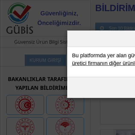
BİLDİRİM
Güvenliğiniz,
Önceliğimizdir.
Son 10 Bildir
Güvensiz Ürün Bilgi Sistemi
Bu platformda yer alan güve
KURUM GİRİŞİ
üretici firmanın diğer ürünl
BAKANLIKLAR TARAFINDAN
YAPILAN BİLDİRİMLER