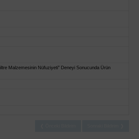
iltre Malzemesinin Nüfuziyeti” Deneyi Sonucunda Ürün
❮ Önceki Bildirim
Sonraki Bildirim ❯