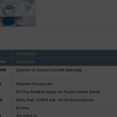
2020120012
İHİ
30.12.2020
PAN
Çalışma Ve Sosyal Güvenlik Bakanlığı
U
Solunum Koruyucular
Ert Plus Medikal Sanayi Ve Ticaret Limited Şirketi
İ
Meriç Mah. 5745/4 Sok. No:3/4 Bornova/İzmir
Ert Plus
İ
300 (Ffp3 V)