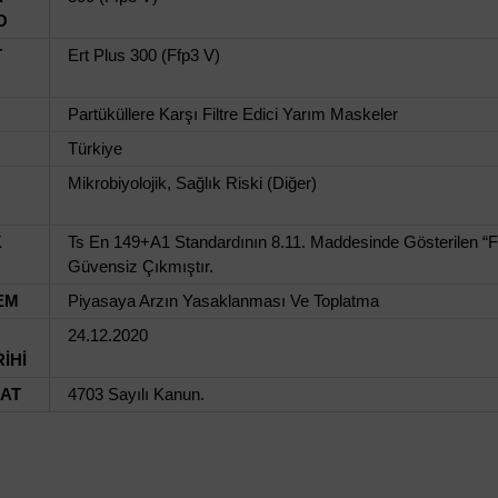
O
T
Ert Plus 300 (Ffp3 V)
Partüküllere Karşı Filtre Edici Yarım Maskeler
Türkiye
Mikrobiyolojik, Sağlık Riski (Diğer)
K
Ts En 149+A1 Standardının 8.11. Maddesinde Gösterilen “F
Güvensiz Çıkmıştır.
EM
Piyasaya Arzın Yasaklanması Ve Toplatma
24.12.2020
İHİ
UAT
4703 Sayılı Kanun.