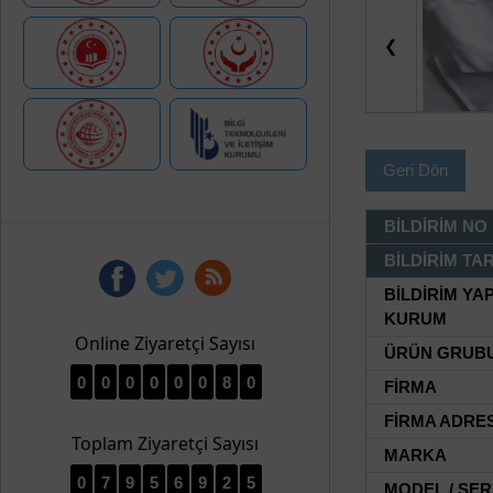
❮
Geri Dön
BİLDİRİM NO
BİLDİRİM TAR
BİLDİRİM YA
KURUM
Online Ziyaretçi Sayısı
ÜRÜN GRUB
0
0
0
0
0
0
8
0
FİRMA
FİRMA ADRES
Toplam Ziyaretçi Sayısı
MARKA
0
7
9
5
6
9
2
5
MODEL / SER