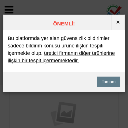
×
ÖNEMLİ!
BİLDİRİM DETAYI
Bu platformda yer alan güvensizlik bildirimleri
sadece bildirim konusu ürüne ilişkin tespiti
içermekte olup,
üretici firmanın diğer ürünlerine
Son 10 Bildirim
En Çok İncelenen
ilişkin bir tespit içermemektedir.
Hızlı Arama
Detaylı Arama
Tamam