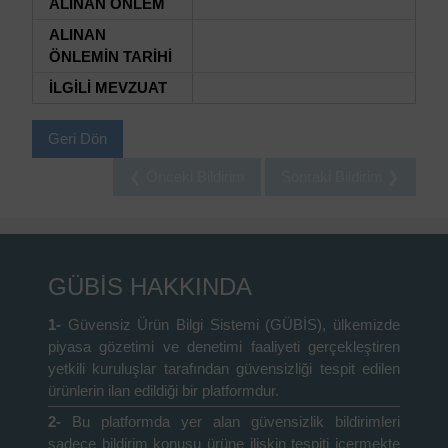
ALINAN ÖNLEM
ALINAN
ÖNLEMİN TARİHİ
İLGİLİ MEVZUAT
Geri Dön
❮ Önceki Bildirim
Sonraki Bildirim ❯
GÜBİS HAKKINDA
1-
Güvensiz Ürün Bilgi Sistemi (GÜBİS), ülkemizde
piyasa gözetimi ve denetimi faaliyeti gerçekleştiren
yetkili kuruluşlar tarafından güvensizliği tespit edilen
ürünlerin ilan edildiği bir platformdur.
2-
Bu platformda yer alan güvensizlik bildirimleri
sadece bildirim konusu ürüne ilişkin tespiti içermekte