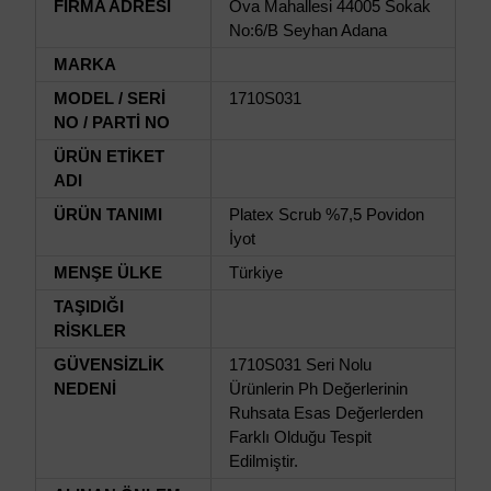
FİRMA ADRESİ
Ova Mahallesi 44005 Sokak
No:6/B Seyhan Adana
MARKA
MODEL / SERİ
1710S031
NO / PARTİ NO
ÜRÜN ETİKET
ADI
ÜRÜN TANIMI
Platex Scrub %7,5 Povidon
İyot
MENŞE ÜLKE
Türkiye
TAŞIDIĞI
RİSKLER
GÜVENSİZLİK
1710S031 Seri Nolu
NEDENİ
Ürünlerin Ph Değerlerinin
Ruhsata Esas Değerlerden
Farklı Olduğu Tespit
Edilmiştir.