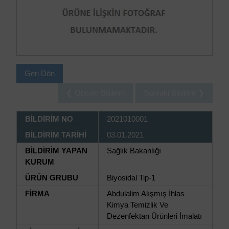
Geri Dön
❮ Önceki Bildirim
Sonraki Bildirim ❯
BİLDİRİM NO
2021010001
BİLDİRİM TARİHİ
03.01.2021
BİLDİRİM YAPAN
Sağlık Bakanlığı
KURUM
ÜRÜN GRUBU
Biyosidal Tip-1
FİRMA
Abdulalim Alışmış İhlas
Kimya Temizlik Ve
Dezenfektan Ürünleri İmalatı