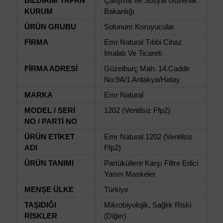
BİLDİRİM YAPAN
Çalışma Ve Sosyal Güvenlik
KURUM
Bakanlığı
ÜRÜN GRUBU
Solunum Koruyucular
FİRMA
Emr Natural Tıbbi Cihaz
İmalatı Ve Ticareti
FİRMA ADRESİ
Güzelburç Mah. 14.Cadde
No:9A/1 Antakya/Hatay
MARKA
Emr Natural
MODEL / SERİ
1202 (Ventilsiz Ffp2)
NO / PARTİ NO
ÜRÜN ETİKET
Emr Natural 1202 (Ventilsiz
ADI
Ffp2)
ÜRÜN TANIMI
Partüküllere Karşı Filtre Edici
Yarım Maskeler
MENŞE ÜLKE
Türkiye
TAŞIDIĞI
Mikrobiyolojik, Sağlık Riski
RİSKLER
(Diğer)