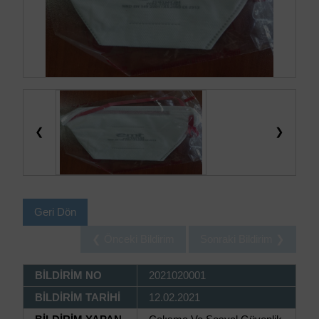
❮
❯
Geri Dön
❮ Önceki Bildirim
Sonraki Bildirim ❯
BİLDİRİM NO
2021020001
BİLDİRİM TARİHİ
12.02.2021