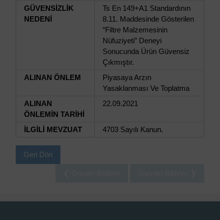
GÜVENSİZLİK
Ts En 149+A1 Standardının
NEDENİ
8.11. Maddesinde Gösterilen
“Filtre Malzemesinin
Nüfuziyeti” Deneyi
Sonucunda Ürün Güvensiz
Çıkmıştır.
ALINAN ÖNLEM
Piyasaya Arzın
Yasaklanması Ve Toplatma
ALINAN
22.09.2021
ÖNLEMİN TARİHİ
İLGİLİ MEVZUAT
4703 Sayılı Kanun.
Geri Dön
❮ Önceki Bildirim
Sonraki Bildirim ❯