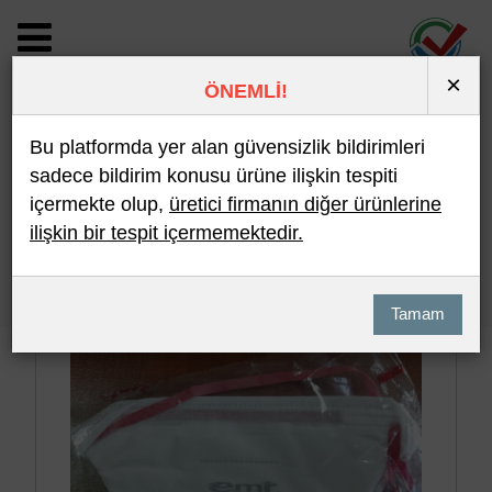
×
ÖNEMLİ!
BİLDİRİM DETAYI
Bu platformda yer alan güvensizlik bildirimleri
sadece bildirim konusu ürüne ilişkin tespiti
içermekte olup,
üretici firmanın diğer ürünlerine
Son 10 Bildirim
En Çok İncelenen
ilişkin bir tespit içermemektedir.
Hızlı Arama
Detaylı Arama
Tamam