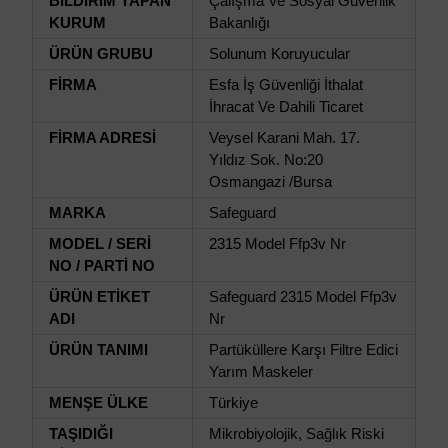
BİLDİRİM YAPAN
Çalışma Ve Sosyal Güvenlik
KURUM
Bakanlığı
ÜRÜN GRUBU
Solunum Koruyucular
FİRMA
Esfa İş Güvenliği İthalat
İhracat Ve Dahili Ticaret
FİRMA ADRESİ
Veysel Karani Mah. 17.
Yıldız Sok. No:20
Osmangazi /Bursa
MARKA
Safeguard
MODEL / SERİ
2315 Model Ffp3v Nr
NO / PARTİ NO
ÜRÜN ETİKET
Safeguard 2315 Model Ffp3v
ADI
Nr
ÜRÜN TANIMI
Partüküllere Karşı Filtre Edici
Yarım Maskeler
MENŞE ÜLKE
Türkiye
TAŞIDIĞI
Mikrobiyolojik, Sağlık Riski