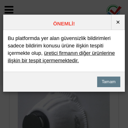
×
ÖNEMLİ!
BİLDİRİM DETAYI
Bu platformda yer alan güvensizlik bildirimleri
sadece bildirim konusu ürüne ilişkin tespiti
içermekte olup,
üretici firmanın diğer ürünlerine
Son 10 Bildirim
En Çok İncelenen
ilişkin bir tespit içermemektedir.
Hızlı Arama
Detaylı Arama
Tamam