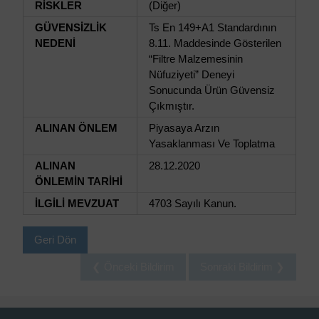
RİSKLER
(Diğer)
GÜVENSİZLİK
Ts En 149+A1 Standardının
NEDENİ
8.11. Maddesinde Gösterilen
“Filtre Malzemesinin
Nüfuziyeti” Deneyi
Sonucunda Ürün Güvensiz
Çıkmıştır.
ALINAN ÖNLEM
Piyasaya Arzın
Yasaklanması Ve Toplatma
ALINAN
28.12.2020
ÖNLEMİN TARİHİ
İLGİLİ MEVZUAT
4703 Sayılı Kanun.
Geri Dön
❮ Önceki Bildirim
Sonraki Bildirim ❯