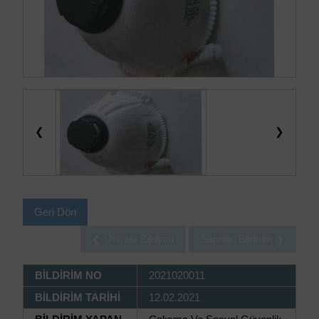
❮
❯
Geri Dön
❮ Önceki Bildirim
Sonraki Bildirim ❯
BİLDİRİM NO
2021020011
BİLDİRİM TARİHİ
12.02.2021