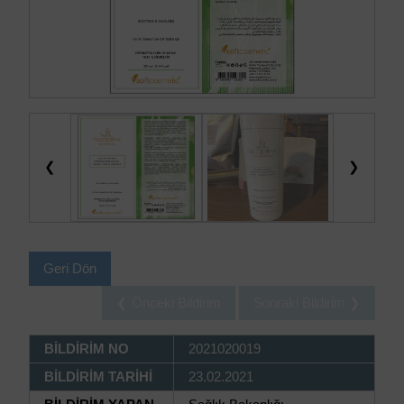
❮
❯
Geri Dön
❮ Önceki Bildirim
Sonraki Bildirim ❯
BİLDİRİM NO
2021020019
BİLDİRİM TARİHİ
23.02.2021