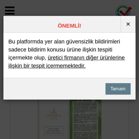
×
ÖNEMLİ!
BİLDİRİM DETAYI
Bu platformda yer alan güvensizlik bildirimleri
sadece bildirim konusu ürüne ilişkin tespiti
içermekte olup,
üretici firmanın diğer ürünlerine
Son 10 Bildirim
En Çok İncelenen
ilişkin bir tespit içermemektedir.
Hızlı Arama
Detaylı Arama
Tamam