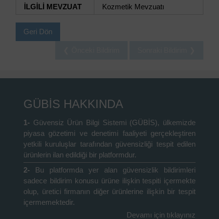
İLGİLİ MEVZUAT
Kozmetik Mevzuatı
Geri Dön
❮ Önceki Bildirim
Sonraki Bildirim ❯
GÜBİS HAKKINDA
1-
Güvensiz Ürün Bilgi Sistemi (GÜBİS), ülkemizde
piyasa gözetimi ve denetimi faaliyeti gerçekleştiren
yetkili kuruluşlar tarafından güvensizliği tespit edilen
ürünlerin ilan edildiği bir platformdur.
2-
Bu platformda yer alan güvensizlik bildirimleri
sadece bildirim konusu ürüne ilişkin tespiti içermekte
olup, üretici firmanın diğer ürünlerine ilişkin bir tespit
içermemektedir.
Devamı için tıklayınız