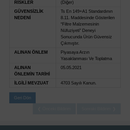
RİSKLER
(Diğer)
GÜVENSİZLİK
Ts En 149+A1 Standardının
NEDENİ
8.11. Maddesinde Gösterilen
“Filtre Malzemesinin
Nüfuziyeti” Deneyi
Sonucunda Ürün Güvensiz
Çıkmıştır.
ALINAN ÖNLEM
Piyasaya Arzın
Yasaklanması Ve Toplatma
ALINAN
05.05.2021
ÖNLEMİN TARİHİ
İLGİLİ MEVZUAT
4703 Sayılı Kanun.
Geri Dön
❮ Önceki Bildirim
Sonraki Bildirim ❯