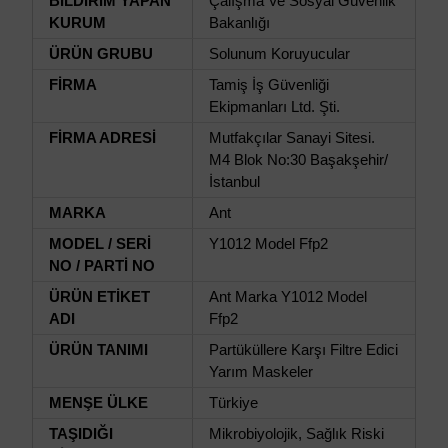
BİLDİRİM YAPAN
Çalışma Ve Sosyal Güvenlik
KURUM
Bakanlığı
ÜRÜN GRUBU
Solunum Koruyucular
FİRMA
Tamiş İş Güvenliği
Ekipmanları Ltd. Şti.
FİRMA ADRESİ
Mutfakçılar Sanayi Sitesi.
M4 Blok No:30 Başakşehir/
İstanbul
MARKA
Ant
MODEL / SERİ
Y1012 Model Ffp2
NO / PARTİ NO
ÜRÜN ETİKET
Ant Marka Y1012 Model
ADI
Ffp2
ÜRÜN TANIMI
Partüküllere Karşı Filtre Edici
Yarım Maskeler
MENŞE ÜLKE
Türkiye
TAŞIDIĞI
Mikrobiyolojik, Sağlık Riski