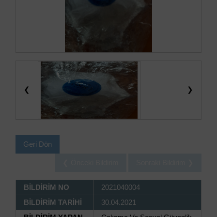
❮
❯
Geri Dön
❮ Önceki Bildirim
Sonraki Bildirim ❯
BİLDİRİM NO
2021040004
BİLDİRİM TARİHİ
30.04.2021