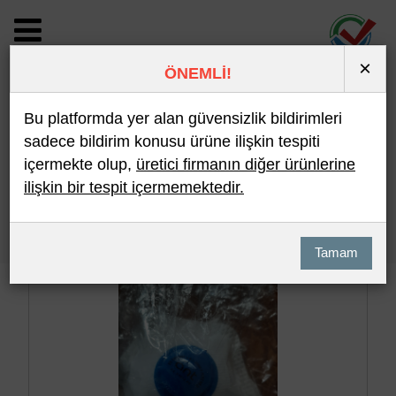
×
ÖNEMLİ!
BİLDİRİM DETAYI
Bu platformda yer alan güvensizlik bildirimleri
sadece bildirim konusu ürüne ilişkin tespiti
içermekte olup,
üretici firmanın diğer ürünlerine
Son 10 Bildirim
En Çok İncelenen
ilişkin bir tespit içermemektedir.
Hızlı Arama
Detaylı Arama
Tamam