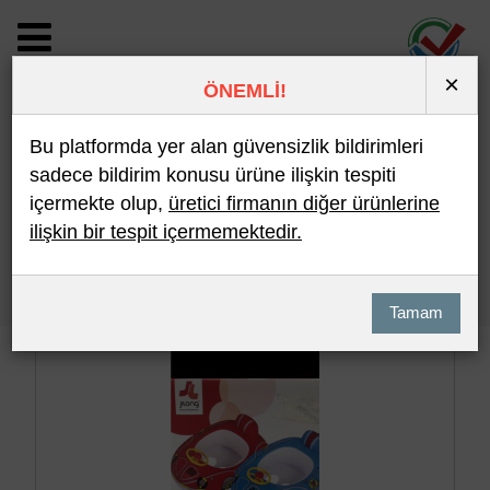
×
ÖNEMLİ!
BİLDİRİM DETAYI
Bu platformda yer alan güvensizlik bildirimleri
sadece bildirim konusu ürüne ilişkin tespiti
içermekte olup,
üretici firmanın diğer ürünlerine
Son 10 Bildirim
En Çok İncelenen
ilişkin bir tespit içermemektedir.
Hızlı Arama
Detaylı Arama
Tamam