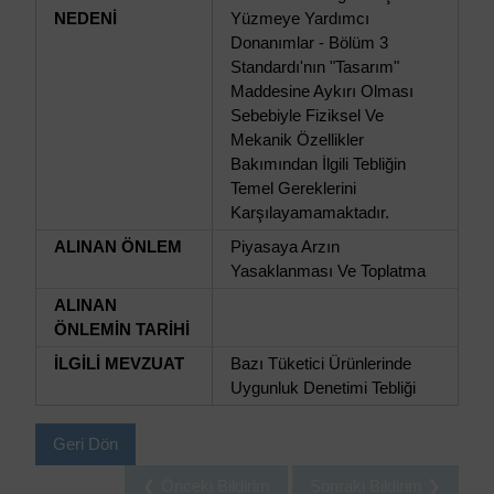
NEDENİ
Yüzmeye Yardımcı
Donanımlar - Bölüm 3
Standardı'nın "Tasarım"
Maddesine Aykırı Olması
Sebebiyle Fiziksel Ve
Mekanik Özellikler
Bakımından İlgili Tebliğin
Temel Gereklerini
Karşılayamamaktadır.
ALINAN ÖNLEM
Piyasaya Arzın
Yasaklanması Ve Toplatma
ALINAN
ÖNLEMİN TARİHİ
İLGİLİ MEVZUAT
Bazı Tüketici Ürünlerinde
Uygunluk Denetimi Tebliği
Geri Dön
❮ Önceki Bildirim
Sonraki Bildirim ❯