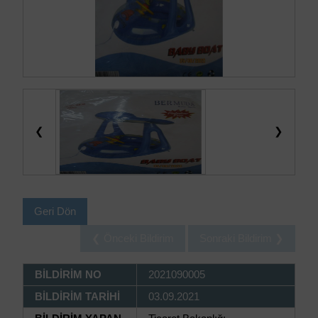
❮
❯
Geri Dön
❮ Önceki Bildirim
Sonraki Bildirim ❯
BİLDİRİM NO
2021090005
BİLDİRİM TARİHİ
03.09.2021