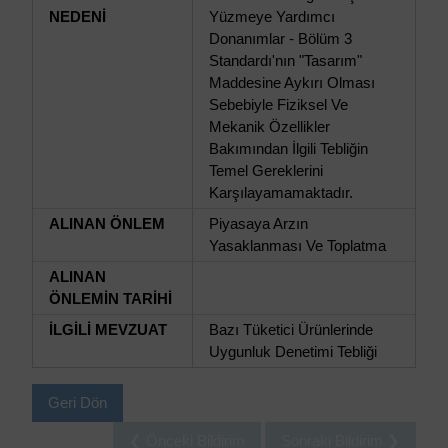
NEDENİ
Yüzmeye Yardımcı
Donanımlar - Bölüm 3
Standardı'nın "Tasarım"
Maddesine Aykırı Olması
Sebebiyle Fiziksel Ve
Mekanik Özellikler
Bakımından İlgili Tebliğin
Temel Gereklerini
Karşılayamamaktadır.
ALINAN ÖNLEM
Piyasaya Arzın
Yasaklanması Ve Toplatma
ALINAN
ÖNLEMİN TARİHİ
İLGİLİ MEVZUAT
Bazı Tüketici Ürünlerinde
Uygunluk Denetimi Tebliği
Geri Dön
❮ Önceki Bildirim
Sonraki Bildirim ❯