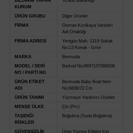
BİLDİRİM YAPAN
Ticaret Bakanlığı
KURUM
ÜRÜN GRUBU
Diğer Ürünler
FİRMA
Osman Kızılkaya Varisleri
Adi Ortaklığı
FİRMA ADRESİ
Yenigün Mah. 1319 Sokak
No:13 Konak - İzmir
MARKA
Bermuda
MODEL / SERİ
Barkod No:8697197086836
NO / PARTİ NO
ÜRÜN ETİKET
Bermuda Baby Boat Item
ADI
No:6836/72 Cm
ÜRÜN TANIMI
Yüzmeye Yardımcı Ürünler
MENŞE ÜLKE
Çin (Prc)
TAŞIDIĞI
Boğulma (Suda Boğulma)
RİSKLER
GÜVENSİZLİK
Ürün Yüzme Eğitimi İçin