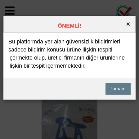
×
ÖNEMLİ!
BİLDİRİM DETAYI
Bu platformda yer alan güvensizlik bildirimleri
sadece bildirim konusu ürüne ilişkin tespiti
içermekte olup,
üretici firmanın diğer ürünlerine
Son 10 Bildirim
En Çok İncelenen
ilişkin bir tespit içermemektedir.
Hızlı Arama
Detaylı Arama
Tamam