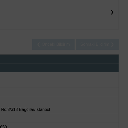
❯
❮ Önceki Bildirim
Sonraki Bildirim ❯
No:3/318 Bağcılar/İstanbul
1659