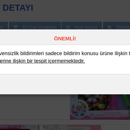
 DETAYI
im
En Çok İncelenen
Hızlı Arama
Detayl
ÖNEMLİ!
nsizlik bildirimleri sadece bildirim konusu ürüne ilişkin 
erine ilişkin bir tespit içermemektedir.