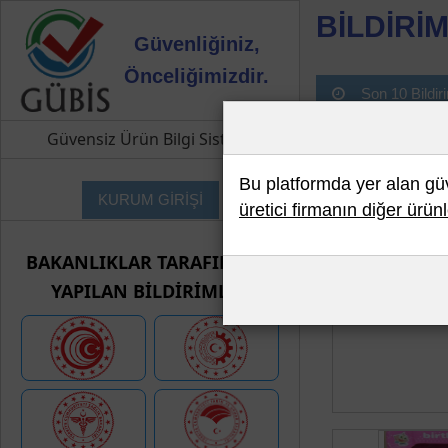
BİLDİRİM
Güvenliğiniz,
Önceliğimizdir.
Son 10 Bildir
Güvensiz Ürün Bilgi Sistemi
Bu platformda yer alan güve
KURUM GİRİŞİ
üretici firmanın diğer ürünl
BAKANLIKLAR TARAFINDAN
YAPILAN BİLDİRİMLER