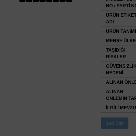
NO / PARTİ N
ÜRÜN ETİKE
ADI
ÜRÜN TANIMI
MENŞE ÜLKE
TAŞIDIĞI
RİSKLER
GÜVENSİZLİ
NEDENİ
ALINAN ÖNL
ALINAN
ÖNLEMİN TAR
İLGİLİ MEVZ
Geri Dön