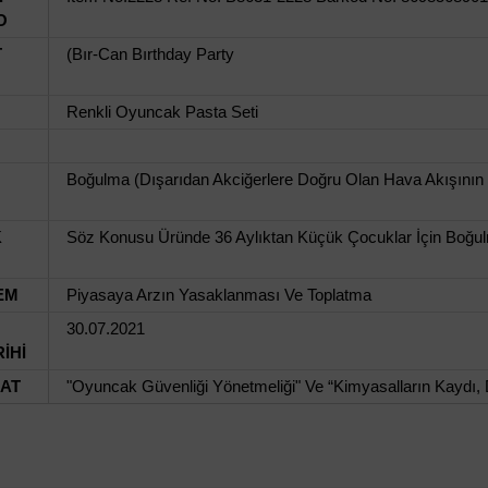
O
T
(Bır-Can Bırthday Party
Renkli Oyuncak Pasta Seti
Boğulma (Dışarıdan Akciğerlere Doğru Olan Hava Akışının
K
Söz Konusu Üründe 36 Aylıktan Küçük Çocuklar İçin Boğulm
EM
Piyasaya Arzın Yasaklanması Ve Toplatma
30.07.2021
İHİ
UAT
"Oyuncak Güvenliği Yönetmeliği" Ve “Kimyasalların Kaydı, 