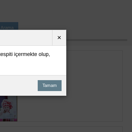
ı Arama
×
tespiti içermekte olup,
Tamam