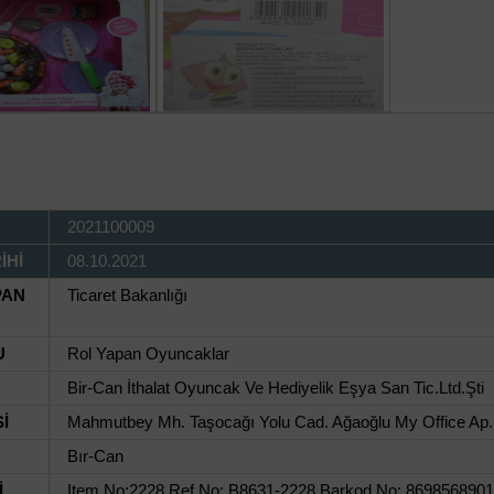
2021100009
İHİ
08.10.2021
PAN
Ticaret Bakanlığı
U
Rol Yapan Oyuncaklar
Bir-Can İthalat Oyuncak Ve Hediyelik Eşya San Tic.Ltd.Şti
İ
Mahmutbey Mh. Taşocağı Yolu Cad. Ağaoğlu My Office Ap. 
Bır-Can
İ
Item No:2228 Ref No: B8631-2228 Barkod No: 869856890