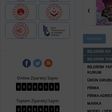
❮
Geri Dön
BİLDİRİM NO
BİLDİRİM TAR
BİLDİRİM YA
KURUM
Online Ziyaretçi Sayısı
ÜRÜN GRUB
0
0
0
0
0
1
5
1
FİRMA
FİRMA ADRES
Toplam Ziyaretçi Sayısı
MARKA
0
7
9
5
9
3
7
2
MODEL / SER