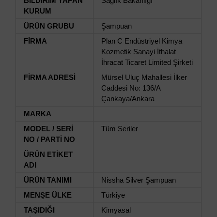
BİLDİRİM YAPAN
Sağlık Bakanlığı
KURUM
ÜRÜN GRUBU
Şampuan
FİRMA
Plan C Endüstriyel Kimya
Kozmetik Sanayi İthalat
İhracat Ticaret Limited Şirketi
FİRMA ADRESİ
Mürsel Uluç Mahallesi İlker
Caddesi No: 136/A
Çankaya/Ankara
MARKA
MODEL / SERİ
Tüm Seriler
NO / PARTİ NO
ÜRÜN ETİKET
ADI
ÜRÜN TANIMI
Nissha Silver Şampuan
MENŞE ÜLKE
Türkiye
TAŞIDIĞI
Kimyasal