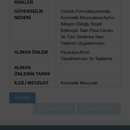
RİSKLER
GÜVENSİZLİK
Ürünün Formülasyonunda
NEDENİ
Kozmetik Mevzuatına Aykırı
Bileşen Olduğu Tespit
Edilmiştir. İdari Para Cezası
Ve Tüm Serilerine İdari
Yaptırım Uygulanmıştır.
ALINAN ÖNLEM
Piyasaya Arzın
Yasaklanması Ve Toplatma
ALINAN
ÖNLEMİN TARİHİ
İLGİLİ MEVZUAT
Kozmetik Mevzuatı
Geri Dön
❮ Önceki Bildirim
Sonraki Bildirim ❯