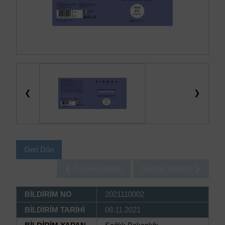
❮
❯
Geri Dön
❮ Önceki Bildirim
Sonraki Bildirim ❯
BİLDİRİM NO
2021110002
BİLDİRİM TARİHİ
08.11.2021