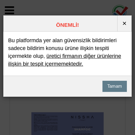
×
ÖNEMLİ!
BİLDİRİM DETAYI
Bu platformda yer alan güvensizlik bildirimleri
sadece bildirim konusu ürüne ilişkin tespiti
içermekte olup,
üretici firmanın diğer ürünlerine
Son 10 Bildirim
En Çok İncelenen
ilişkin bir tespit içermemektedir.
Hızlı Arama
Detaylı Arama
Tamam