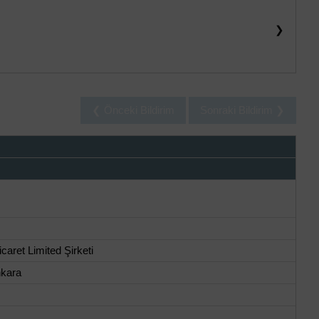
❯
❮ Önceki Bildirim
Sonraki Bildirim ❯
caret Limited Şirketi
nkara