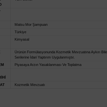
O
T
Matsu Mor Şampuan
Türkiye
Kimyasal
K
Ürünün Formülasyonunda Kozmetik Mevzuatına Aykırı Bileşe
Serilerine İdari Yaptırım Uygulanmıştır.
EM
Piyasaya Arzın Yasaklanması Ve Toplatma
İHİ
UAT
Kozmetik Mevzuatı