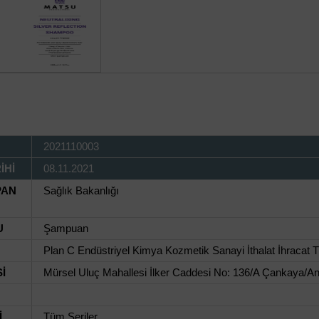
2021110003
İHİ
08.11.2021
PAN
Sağlık Bakanlığı
U
Şampuan
Plan C Endüstriyel Kimya Kozmetik Sanayi İthalat İhracat Ti
İ
Mürsel Uluç Mahallesi İlker Caddesi No: 136/A Çankaya/A
İ
Tüm Seriler