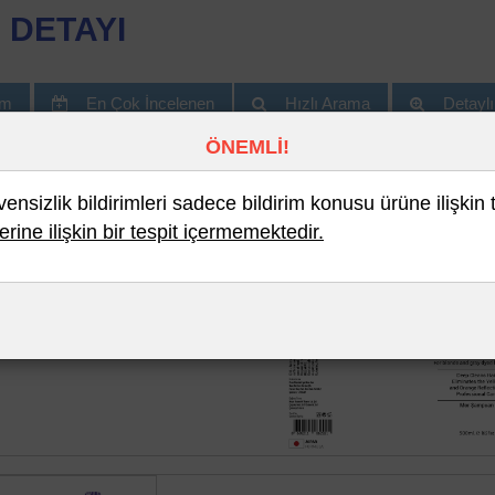
 DETAYI
im
En Çok İncelenen
Hızlı Arama
Detayl
ÖNEMLİ!
nsizlik bildirimleri sadece bildirim konusu ürüne ilişkin 
erine ilişkin bir tespit içermemektedir.