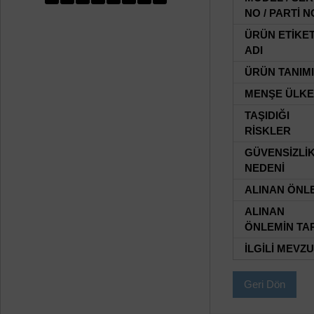
NO / PARTİ N
ÜRÜN ETİKE
ADI
ÜRÜN TANIMI
MENŞE ÜLKE
TAŞIDIĞI
RİSKLER
GÜVENSİZLİ
NEDENİ
ALINAN ÖNL
ALINAN
ÖNLEMİN TAR
İLGİLİ MEVZ
Geri Dön