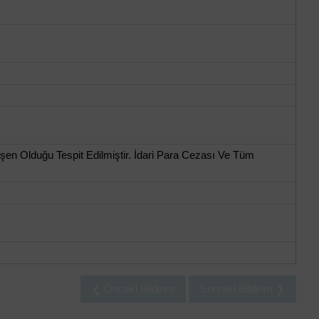
n Olduğu Tespit Edilmiştir. İdari Para Cezası Ve Tüm
❮ Önceki Bildirim
Sonraki Bildirim ❯