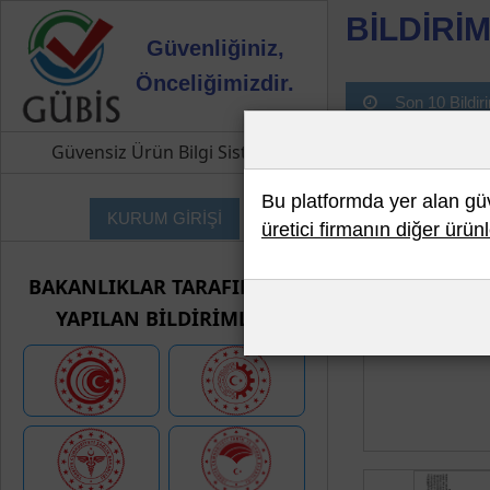
BİLDİRİM
Güvenliğiniz,
Önceliğimizdir.
Son 10 Bildir
Güvensiz Ürün Bilgi Sistemi
Bu platformda yer alan güve
KURUM GİRİŞİ
üretici firmanın diğer ürünl
BAKANLIKLAR TARAFINDAN
YAPILAN BİLDİRİMLER