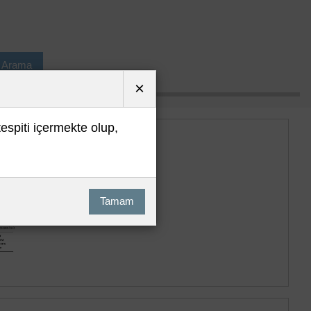
ı Arama
×
tespiti içermekte olup,
Tamam