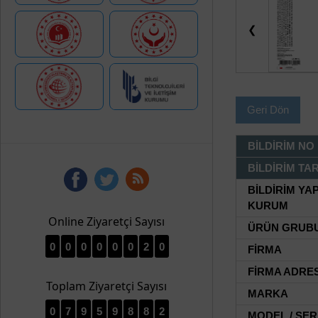
❮
Geri Dön
BİLDİRİM NO
BİLDİRİM TAR
BİLDİRİM YA
KURUM
Online Ziyaretçi Sayısı
ÜRÜN GRUB
0
0
0
0
0
0
2
0
FİRMA
FİRMA ADRES
Toplam Ziyaretçi Sayısı
MARKA
0
7
9
5
9
8
8
2
MODEL / SER