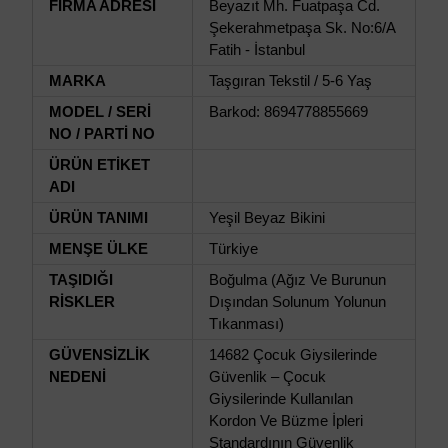
FİRMA ADRESİ
Beyazıt Mh. Fuatpaşa Cd.
Şekerahmetpaşa Sk. No:6/A
Fatih - İstanbul
MARKA
Taşgıran Tekstil / 5-6 Yaş
MODEL / SERİ
Barkod: 8694778855669
NO / PARTİ NO
ÜRÜN ETİKET
ADI
ÜRÜN TANIMI
Yeşil Beyaz Bikini
MENŞE ÜLKE
Türkiye
TAŞIDIĞI
Boğulma (Ağız Ve Burunun
RİSKLER
Dışından Solunum Yolunun
Tıkanması)
GÜVENSİZLİK
14682 Çocuk Giysilerinde
NEDENİ
Güvenlik – Çocuk
Giysilerinde Kullanılan
Kordon Ve Büzme İpleri
Standardının Güvenlik