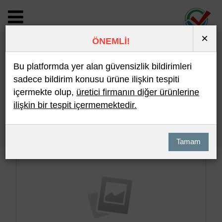
×
ÖNEMLİ!
BİLDİRİM DETAYI
Bu platformda yer alan güvensizlik bildirimleri
sadece bildirim konusu ürüne ilişkin tespiti
içermekte olup,
üretici firmanın diğer ürünlerine
Son 10 Bildirim
En Çok İncelenen
ilişkin bir tespit içermemektedir.
Hızlı Arama
Detaylı Arama
Tamam