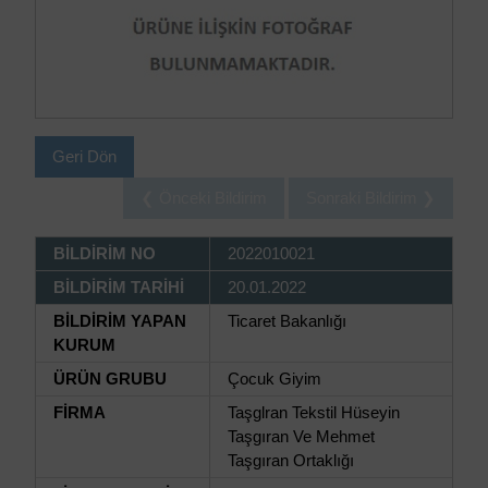
Geri Dön
❮ Önceki Bildirim
Sonraki Bildirim ❯
BİLDİRİM NO
2022010021
BİLDİRİM TARİHİ
20.01.2022
BİLDİRİM YAPAN
Ticaret Bakanlığı
KURUM
ÜRÜN GRUBU
Çocuk Giyim
FİRMA
Taşglran Tekstil Hüseyin
Taşgıran Ve Mehmet
Taşgıran Ortaklığı