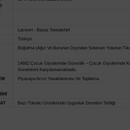
O
T
Lacivert - Beyaz Sweatshirt
Türkiye
Boğulma (Ağız Ve Burunun Dışından Solunum Yolunun Tık
K
14682 Çocuk Giysilerinde Güvenlik – Çocuk Giysilerinde Ku
Gereklerini Karşılamamaktadır.
EM
Piyasaya Arzın Yasaklanması Ve Toplatma
İHİ
UAT
Bazı Tüketici Ürünlerinde Uygunluk Denetimi Tebliği