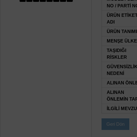
NO / PARTİ N
ÜRÜN ETİKE
ADI
ÜRÜN TANIMI
MENŞE ÜLKE
TAŞIDIĞI
RİSKLER
GÜVENSİZLİ
NEDENİ
ALINAN ÖNL
ALINAN
ÖNLEMİN TAR
İLGİLİ MEVZ
Geri Dön