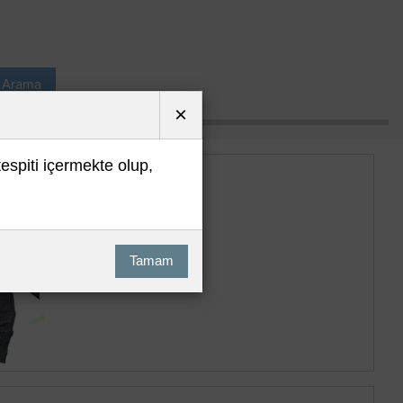
ı Arama
×
tespiti içermekte olup,
Tamam