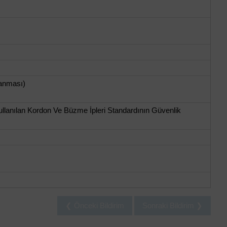
anması)
llanılan Kordon Ve Büzme İpleri Standardının Güvenlik
❮ Önceki Bildirim
Sonraki Bildirim ❯