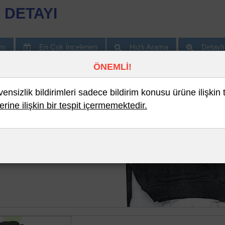
 DETAYI
im
En Çok İncelenen
Hızlı Arama
Detayl
ÖNEMLİ!
nsizlik bildirimleri sadece bildirim konusu ürüne ilişkin 
erine ilişkin bir tespit içermemektedir.