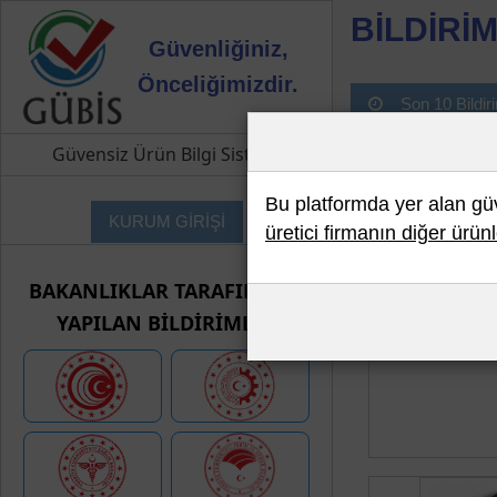
BİLDİRİM
Güvenliğiniz,
Önceliğimizdir.
Son 10 Bildir
Güvensiz Ürün Bilgi Sistemi
Bu platformda yer alan güve
KURUM GİRİŞİ
üretici firmanın diğer ürünl
BAKANLIKLAR TARAFINDAN
YAPILAN BİLDİRİMLER