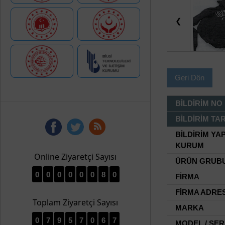
❮
Geri Dön
BİLDİRİM NO
BİLDİRİM TAR
BİLDİRİM YA
KURUM
Online Ziyaretçi Sayısı
ÜRÜN GRUB
0
0
0
0
0
0
8
0
FİRMA
FİRMA ADRES
Toplam Ziyaretçi Sayısı
MARKA
0
7
9
5
7
0
6
7
MODEL / SER