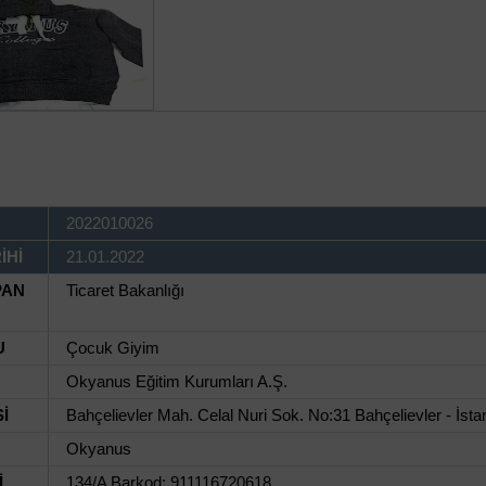
2022010026
İHİ
21.01.2022
PAN
Ticaret Bakanlığı
U
Çocuk Giyim
Okyanus Eğitim Kurumları A.Ş.
İ
Bahçelievler Mah. Celal Nuri Sok. No:31 Bahçelievler - İsta
Okyanus
İ
134/A Barkod: 911116720618