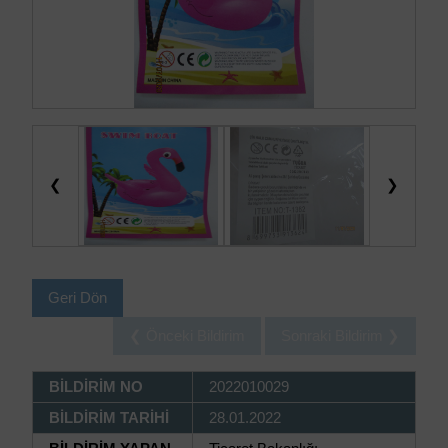
❮
❯
Geri Dön
❮ Önceki Bildirim
Sonraki Bildirim ❯
BİLDİRİM NO
2022010029
BİLDİRİM TARİHİ
28.01.2022