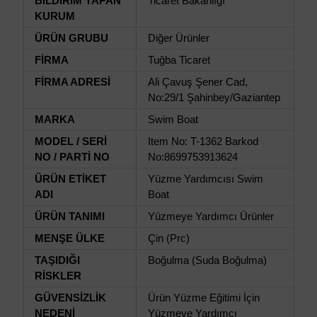
BİLDİRİM YAPAN
Ticaret Bakanlığı
KURUM
ÜRÜN GRUBU
Diğer Ürünler
FİRMA
Tuğba Ticaret
FİRMA ADRESİ
Ali Çavuş Şener Cad,
No:29/1 Şahinbey/Gaziantep
MARKA
Swim Boat
MODEL / SERİ
Item No: T-1362 Barkod
NO / PARTİ NO
No:8699753913624
ÜRÜN ETİKET
Yüzme Yardımcısı Swim
ADI
Boat
ÜRÜN TANIMI
Yüzmeye Yardımcı Ürünler
MENŞE ÜLKE
Çin (Prc)
TAŞIDIĞI
Boğulma (Suda Boğulma)
RİSKLER
GÜVENSİZLİK
Ürün Yüzme Eğitimi İçin
NEDENİ
Yüzmeye Yardımcı