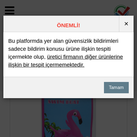
×
ÖNEMLİ!
BİLDİRİM DETAYI
Bu platformda yer alan güvensizlik bildirimleri
sadece bildirim konusu ürüne ilişkin tespiti
içermekte olup,
üretici firmanın diğer ürünlerine
Son 10 Bildirim
En Çok İncelenen
ilişkin bir tespit içermemektedir.
Hızlı Arama
Detaylı Arama
Tamam