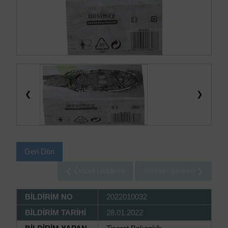
❮
❯
Geri Dön
❮ Önceki Bildirim
Sonraki Bildirim ❯
BİLDİRİM NO
2022010032
BİLDİRİM TARİHİ
28.01.2022