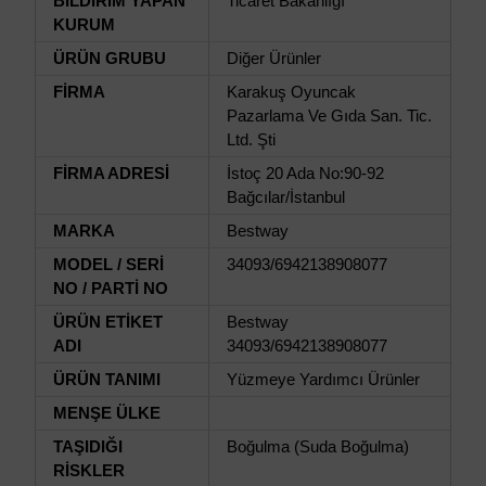
BİLDİRİM YAPAN
Ticaret Bakanlığı
KURUM
ÜRÜN GRUBU
Diğer Ürünler
FİRMA
Karakuş Oyuncak
Pazarlama Ve Gıda San. Tic.
Ltd. Şti
FİRMA ADRESİ
İstoç 20 Ada No:90-92
Bağcılar/İstanbul
MARKA
Bestway
MODEL / SERİ
34093/6942138908077
NO / PARTİ NO
ÜRÜN ETİKET
Bestway
ADI
34093/6942138908077
ÜRÜN TANIMI
Yüzmeye Yardımcı Ürünler
MENŞE ÜLKE
TAŞIDIĞI
Boğulma (Suda Boğulma)
RİSKLER