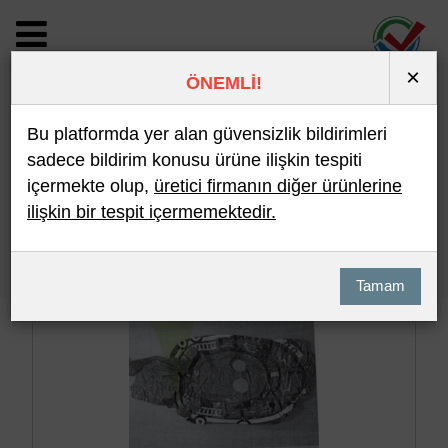
×
ÖNEMLİ!
BİLDİRİM DETAYI
Bu platformda yer alan güvensizlik bildirimleri
sadece bildirim konusu ürüne ilişkin tespiti
içermekte olup,
üretici firmanın diğer ürünlerine
Son 10 Bildirim
En Çok İncelenen
ilişkin bir tespit içermemektedir.
Hızlı Arama
Detaylı Arama
Tamam