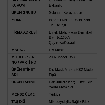
BİLDİRİM YAPAN
Çalışma Ve Sosyal Güvenlik
KURUM
Bakanlığı
ÜRÜN GRUBU
Solunum Koruyucular
FİRMA
İstanbul Maske İmalat San.
Tic. Ltd. Şti.
FİRMA ADRESİ
Emek Mah. Ragıp Demirkol
Blv. No:135/A
Çayırova/Kocaeli
MARKA
D's Mask
MODEL / SERİ
2002 Model Ffp3
NO / PARTİ NO
ÜRÜN ETİKET
D's Mask Marka 2002 Model
ADI
Ffp3
ÜRÜN TANIMI
Partüküllere Karşı Filtre Edici
Yarım Maskeler
MENŞE ÜLKE
Türkiye
TAŞIDIĞI
Mikrobiyolojik, Sağlık Riski