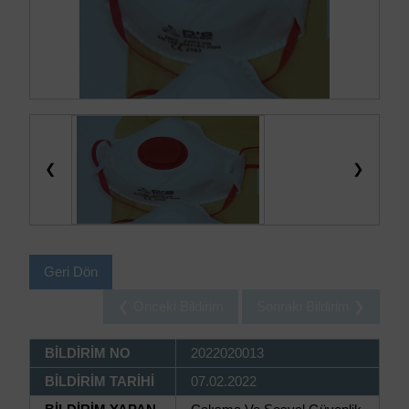
❮
❯
Geri Dön
❮ Önceki Bildirim
Sonraki Bildirim ❯
BİLDİRİM NO
2022020013
BİLDİRİM TARİHİ
07.02.2022