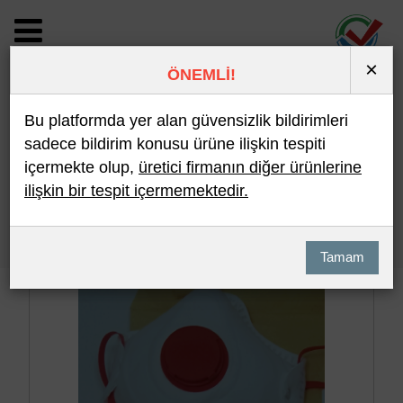
×
ÖNEMLİ!
BİLDİRİM DETAYI
Bu platformda yer alan güvensizlik bildirimleri
sadece bildirim konusu ürüne ilişkin tespiti
içermekte olup,
üretici firmanın diğer ürünlerine
Son 10 Bildirim
En Çok İncelenen
ilişkin bir tespit içermemektedir.
Hızlı Arama
Detaylı Arama
Tamam