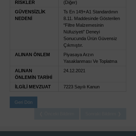
RİSKLER
(Diğer)
GÜVENSİZLİK
Ts En 149+A1 Standardının
NEDENİ
8.11. Maddesinde Gösterilen
“Filtre Malzemesinin
Nüfuziyeti” Deneyi
Sonucunda Ürün Güvensiz
Çıkmıştır.
ALINAN ÖNLEM
Piyasaya Arzın
Yasaklanması Ve Toplatma
ALINAN
24.12.2021
ÖNLEMİN TARİHİ
İLGİLİ MEVZUAT
7223 Sayılı Kanun
Geri Dön
❮ Önceki Bildirim
Sonraki Bildirim ❯