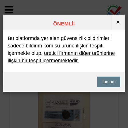
×
ÖNEMLİ!
BİLDİRİM DETAYI
Bu platformda yer alan güvensizlik bildirimleri
sadece bildirim konusu ürüne ilişkin tespiti
içermekte olup,
üretici firmanın diğer ürünlerine
Son 10 Bildirim
En Çok İncelenen
ilişkin bir tespit içermemektedir.
Hızlı Arama
Detaylı Arama
Tamam