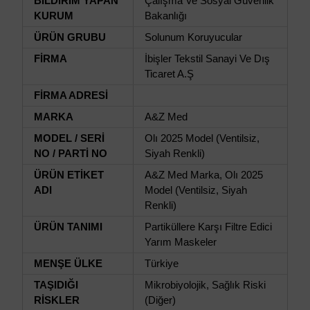
BİLDİRİM YAPAN
Çalışma Ve Sosyal Güvenlik
KURUM
Bakanlığı
ÜRÜN GRUBU
Solunum Koruyucular
FİRMA
İbişler Tekstil Sanayi Ve Dış
Ticaret A.Ş
FİRMA ADRESİ
MARKA
A&Z Med
MODEL / SERİ
Olı 2025 Model (Ventilsiz,
NO / PARTİ NO
Siyah Renkli)
ÜRÜN ETİKET
A&Z Med Marka, Olı 2025
ADI
Model (Ventilsiz, Siyah
Renkli)
ÜRÜN TANIMI
Partiküllere Karşı Filtre Edici
Yarım Maskeler
MENŞE ÜLKE
Türkiye
TAŞIDIĞI
Mikrobiyolojik, Sağlık Riski
RİSKLER
(Diğer)