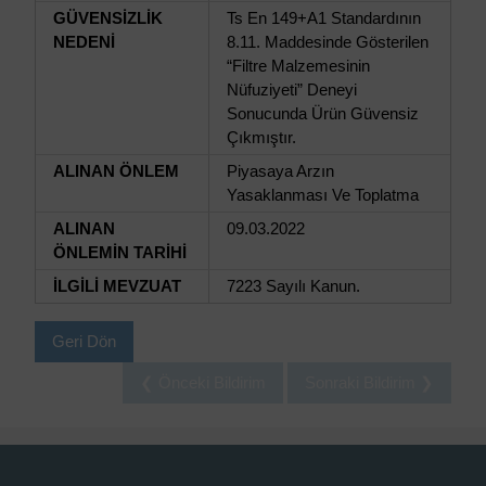
GÜVENSİZLİK
Ts En 149+A1 Standardının
NEDENİ
8.11. Maddesinde Gösterilen
“Filtre Malzemesinin
Nüfuziyeti” Deneyi
Sonucunda Ürün Güvensiz
Çıkmıştır.
ALINAN ÖNLEM
Piyasaya Arzın
Yasaklanması Ve Toplatma
ALINAN
09.03.2022
ÖNLEMİN TARİHİ
İLGİLİ MEVZUAT
7223 Sayılı Kanun.
Geri Dön
❮ Önceki Bildirim
Sonraki Bildirim ❯