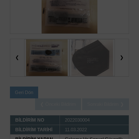
❮
❯
Geri Dön
❮ Önceki Bildirim
Sonraki Bildirim ❯
BİLDİRİM NO
2022030004
BİLDİRİM TARİHİ
11.03.2022