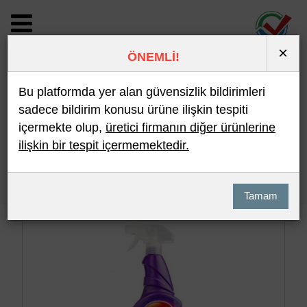
×
ÖNEMLİ!
BİLDİRİM DETAYI
Bu platformda yer alan güvensizlik bildirimleri
sadece bildirim konusu ürüne ilişkin tespiti
içermekte olup,
üretici firmanın diğer ürünlerine
Son 10 Bildirim
En Çok İncelenen
ilişkin bir tespit içermemektedir.
Hızlı Arama
Detaylı Arama
Tamam