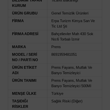
BİLDİRİM YAPAN
Ticaret Bakanlığı
KURUM
ÜRÜN GRUBU
Genel Temizlik Ürünleri
FİRMA
Erpa Turizm Kimya San Ve
Tic Ltd Şti
FİRMA ADRESİ
Bahçelievler Mah 430 Sok
No:6 Torbalı İzmir
MARKA
Prens
MODEL / SERİ
8691959481051
NO / PARTİ NO
ÜRÜN ETİKET
Prens Fayans, Mutfak Ve
ADI
Banyo Temizleyici
ÜRÜN TANIMI
Prens Fayans, Mutfak Ve
Banyo Temizleyici 500Ml
MENŞE ÜLKE
Türkiye
TAŞIDIĞI
Sağlık Riski (Diğer)
RİSKLER