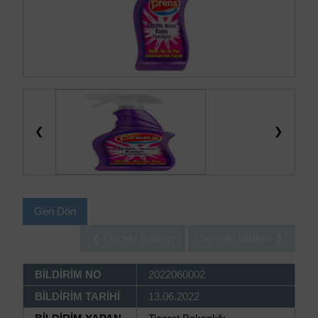
❮
❯
Geri Dön
❮ Önceki Bildirim
Sonraki Bildirim ❯
BİLDİRİM NO
2022060002
BİLDİRİM TARİHİ
13.06.2022