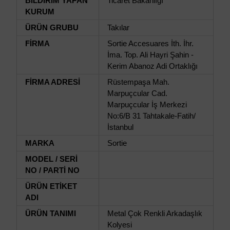
BİLDİRİM YAPAN
Ticaret Bakanlığı
KURUM
ÜRÜN GRUBU
Takılar
FİRMA
Sortie Accesuares İth. İhr.
İma. Top. Ali Hayri Şahin -
Kerim Abanoz Adi Ortaklığı
FİRMA ADRESİ
Rüstempaşa Mah.
Marpuçcular Cad.
Marpuçcular İş Merkezi
No:6/B 31 Tahtakale-Fatih/
İstanbul
MARKA
Sortie
MODEL / SERİ
NO / PARTİ NO
ÜRÜN ETİKET
ADI
ÜRÜN TANIMI
Metal Çok Renkli Arkadaşlık
Kolyesi