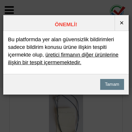
×
ÖNEMLİ!
BİLDİRİM DETAYI
Bu platformda yer alan güvensizlik bildirimleri
sadece bildirim konusu ürüne ilişkin tespiti
içermekte olup,
üretici firmanın diğer ürünlerine
Son 10 Bildirim
En Çok İncelenen
ilişkin bir tespit içermemektedir.
Hızlı Arama
Detaylı Arama
Tamam