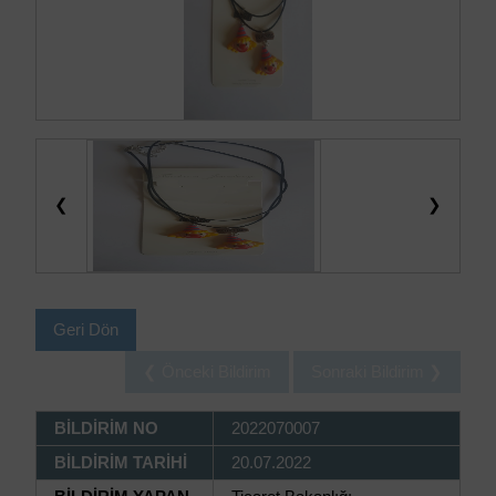
❮
❯
Geri Dön
❮ Önceki Bildirim
Sonraki Bildirim ❯
BİLDİRİM NO
2022070007
BİLDİRİM TARİHİ
20.07.2022