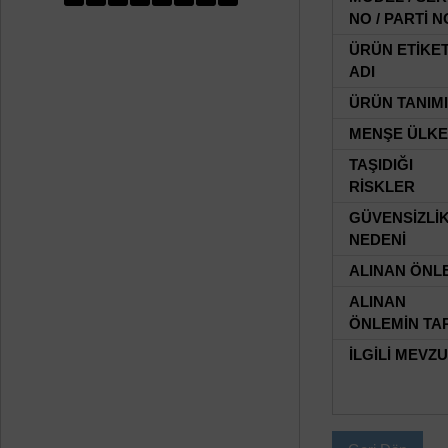
NO / PARTİ N
ÜRÜN ETİKE
ADI
ÜRÜN TANIMI
MENŞE ÜLKE
TAŞIDIĞI
RİSKLER
GÜVENSİZLİ
NEDENİ
ALINAN ÖNL
ALINAN
ÖNLEMİN TAR
İLGİLİ MEVZ