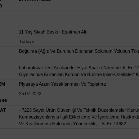
O
T
11 Yaş Siyah Baskılı Eşofman Altı
Türkiye
Boğulma (Ağız Ve Burunun Dışından Solunum Yolunun Tıkan
K
Laboratuvar Test Analizinde "Elyaf Analizi"Nden Ve Ts En 
Giysilerinde Kullanılan Kordon Ve Büzme İpleri-Özellikler" 
EM
Piyasaya Arzın Yasaklanması Ve Toplatma
25.07.2022
İHİ
UAT
- 7223 Sayılı Ürün Güvenliği Ve Teknik Düzenlemeler Kanunu, 
Kompozisyonlarıyla İlgili Etiketleme Ve İşaretleme Hakkında
Ve Kısıtlanması Hakkında Yönetmelik, - Ts En 14682