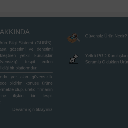
HAKKINDA
Güvensiz Ürün Nedir?
rün Bilgi Sistemi (GÜBİS),
asa gözetimi ve denetimi
kleştiren yetkili kuruluşlar
Yetkili PGD Kuruluşları
vensizliği tespit edilen
Sorumlu Oldukları Ürün
ildiği bir platformdur.
rmda yer alan güvensizlik
adece bildirim konusu ürüne
içermekte olup, üretici firmanın
rine ilişkin bir tespit
.
Devamı için tıklayınız