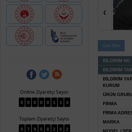
❮
Geri Dön
BİLDİRİM NO
BİLDİRİM TAR
BİLDİRİM YA
KURUM
Online Ziyaretçi Sayısı
ÜRÜN GRUB
0
0
0
0
0
1
1
4
FİRMA
FİRMA ADRES
Toplam Ziyaretçi Sayısı
MARKA
0
7
9
5
8
2
0
2
MODEL / SER