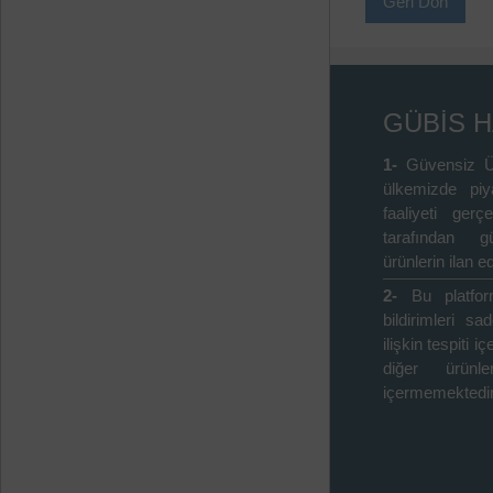
Geri Dön
GÜBİS 
1-
Güvensiz Ü
ülkemizde piy
faaliyeti gerçe
tarafından gü
ürünlerin ilan ed
2-
Bu platfo
bildirimleri s
ilişkin tespiti 
diğer ürünle
içermemektedir