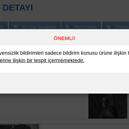
 DETAYI
im
En Çok İncelenen
Hızlı Arama
Detayl
ÖNEMLİ!
nsizlik bildirimleri sadece bildirim konusu ürüne ilişkin 
erine ilişkin bir tespit içermemektedir.