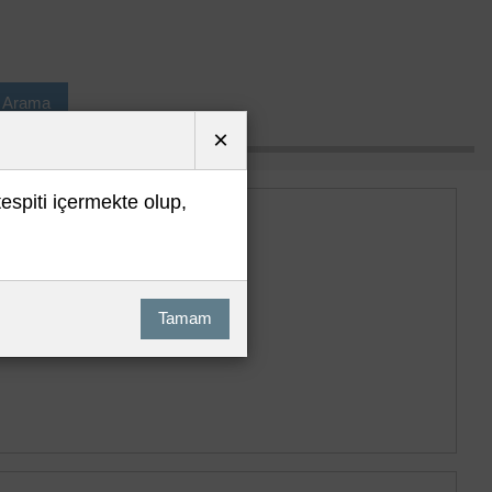
ı Arama
×
tespiti içermekte olup,
Tamam