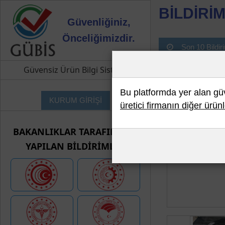
BİLDİRİM
Güvenliğiniz,
Önceliğimizdir.
Son 10 Bildir
Güvensiz Ürün Bilgi Sistemi
Bu platformda yer alan güve
KURUM GİRİŞİ
üretici firmanın diğer ürünl
BAKANLIKLAR TARAFINDAN
YAPILAN BİLDİRİMLER