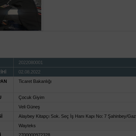
2022080001
İHİ
02.08.2022
PAN
Ticaret Bakanlığı
U
Çocuk Giyim
Veli Güneş
İ
Alaybey Kitapçı Sok. Seç İş Hanı Kapı No: 7 Şahinbey/Gaz
Wayteks
İ
2700000972328