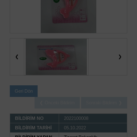
❮
❯
Geri Dön
❮ Önceki Bildirim
Sonraki Bildirim ❯
BİLDİRİM NO
2022100008
BİLDİRİM TARİHİ
05.10.2022