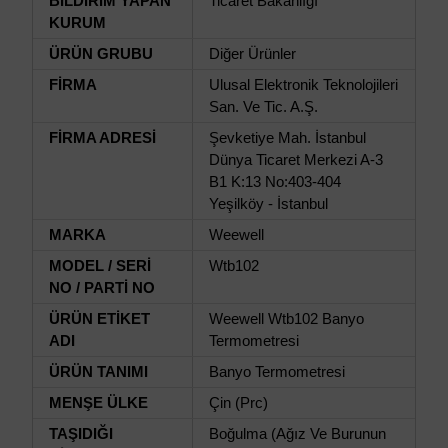
BİLDİRİM YAPAN
Ticaret Bakanlığı
KURUM
ÜRÜN GRUBU
Diğer Ürünler
FİRMA
Ulusal Elektronik Teknolojileri
San. Ve Tic. A.Ş.
FİRMA ADRESİ
Şevketiye Mah. İstanbul
Dünya Ticaret Merkezi A-3
B1 K:13 No:403-404
Yeşilköy - İstanbul
MARKA
Weewell
MODEL / SERİ
Wtb102
NO / PARTİ NO
ÜRÜN ETİKET
Weewell Wtb102 Banyo
ADI
Termometresi
ÜRÜN TANIMI
Banyo Termometresi
MENŞE ÜLKE
Çin (Prc)
TAŞIDIĞI
Boğulma (Ağız Ve Burunun