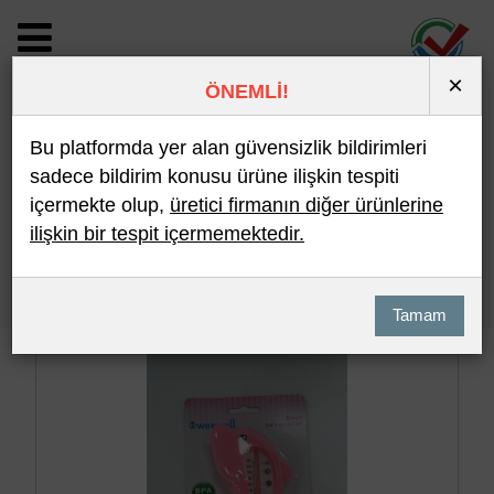
×
ÖNEMLİ!
BİLDİRİM DETAYI
Bu platformda yer alan güvensizlik bildirimleri
sadece bildirim konusu ürüne ilişkin tespiti
içermekte olup,
üretici firmanın diğer ürünlerine
Son 10 Bildirim
En Çok İncelenen
ilişkin bir tespit içermemektedir.
Hızlı Arama
Detaylı Arama
Tamam