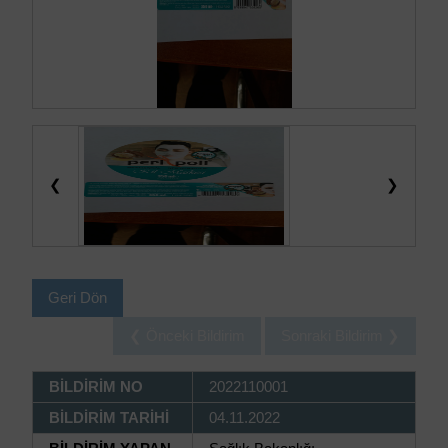
❮
❯
Geri Dön
❮ Önceki Bildirim
Sonraki Bildirim ❯
BİLDİRİM NO
2022110001
BİLDİRİM TARİHİ
04.11.2022