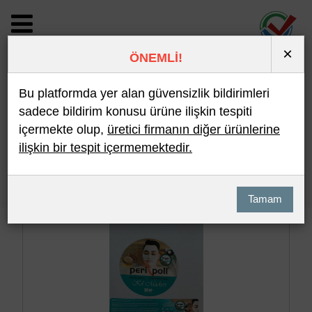
×
ÖNEMLİ!
BİLDİRİM DETAYI
Bu platformda yer alan güvensizlik bildirimleri
sadece bildirim konusu ürüne ilişkin tespiti
içermekte olup,
üretici firmanın diğer ürünlerine
Son 10 Bildirim
En Çok İncelenen
ilişkin bir tespit içermemektedir.
Hızlı Arama
Detaylı Arama
Tamam