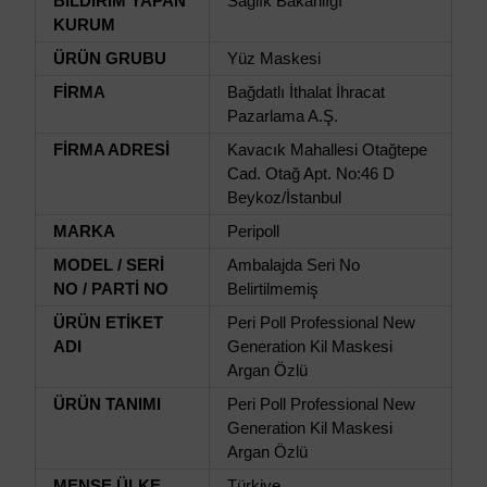
BİLDİRİM YAPAN
Sağlık Bakanlığı
KURUM
ÜRÜN GRUBU
Yüz Maskesi
FİRMA
Bağdatlı İthalat İhracat
Pazarlama A.Ş.
FİRMA ADRESİ
Kavacık Mahallesi Otağtepe
Cad. Otağ Apt. No:46 D
Beykoz/İstanbul
MARKA
Peripoll
MODEL / SERİ
Ambalajda Seri No
NO / PARTİ NO
Belirtilmemiş
ÜRÜN ETİKET
Peri Poll Professional New
ADI
Generation Kil Maskesi
Argan Özlü
ÜRÜN TANIMI
Peri Poll Professional New
Generation Kil Maskesi
Argan Özlü
MENŞE ÜLKE
Türkiye