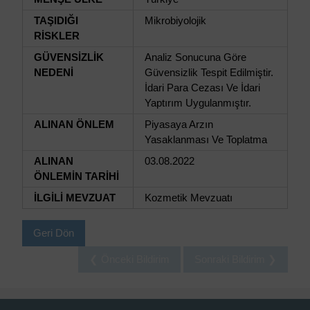
TAŞIDIĞI
Mikrobiyolojik
RİSKLER
GÜVENSİZLİK
Analiz Sonucuna Göre
NEDENİ
Güvensizlik Tespit Edilmiştir.
İdari Para Cezası Ve İdari
Yaptırım Uygulanmıştır.
ALINAN ÖNLEM
Piyasaya Arzın
Yasaklanması Ve Toplatma
ALINAN
03.08.2022
ÖNLEMİN TARİHİ
İLGİLİ MEVZUAT
Kozmetik Mevzuatı
Geri Dön
❮ Önceki Bildirim
Sonraki Bildirim ❯