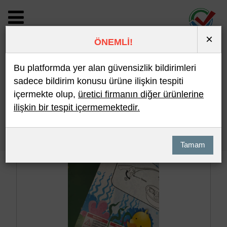
×
ÖNEMLİ!
BİLDİRİM DETAYI
Bu platformda yer alan güvensizlik bildirimleri
sadece bildirim konusu ürüne ilişkin tespiti
içermekte olup,
üretici firmanın diğer ürünlerine
Son 10 Bildirim
En Çok İncelenen
ilişkin bir tespit içermemektedir.
Hızlı Arama
Detaylı Arama
Tamam