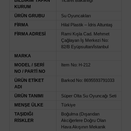
BİLDİRİM YAPAN
Ticaret Bakanlığı
KURUM
ÜRÜN GRUBU
Su Oyuncakları
FİRMA
Hilal Plastik – İdris Altuntaş
FİRMA ADRESİ
Rami Kışla Cad. Mehmet
Çağlayan İş Merkezi No:
82/B Eyüpsultan/İstanbul
MARKA
MODEL / SERİ
Item No: H-212
NO / PARTİ NO
ÜRÜN ETİKET
Barkod No: 8695593791033
ADI
ÜRÜN TANIMI
Süper Olta Su Oyuncağı Seti
MENŞE ÜLKE
Türkiye
TAŞIDIĞI
Boğulma (Dışarıdan
RİSKLER
Akciğerlere Doğru Olan
Hava Akışının Mekanik