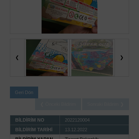
❮
❯
Geri Dön
❮ Önceki Bildirim
Sonraki Bildirim ❯
BİLDİRİM NO
2022120004
BİLDİRİM TARİHİ
13.12.2022