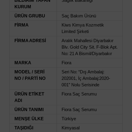
BİLDİRİM YAPAN
Sağlık Bakanlığı
KURUM
ÜRÜN GRUBU
Saç Bakım Ürünü
FİRMA
Kiws Kimya Kozmetik
Limited Şirketi
FİRMA ADRESİ
Aralık Mahallesi Diyarbakır
Blv. Gold City Sit. F-Blok Apt.
No: 21 A Bismil/Diyarbakır
MARKA
Fiora
MODEL / SERİ
Seri No: “Dış Ambalaj:
NO / PARTİ NO
202001, İç Ambalaj:2020-
001” Nolu Serisinde
ÜRÜN ETİKET
Fiora Saç Serumu
ADI
ÜRÜN TANIMI
Fiora Saç Serumu
MENŞE ÜLKE
Türkiye
TAŞIDIĞI
Kimyasal