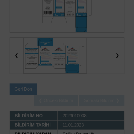
❮
❯
Geri Dön
❮ Önceki Bildirim
Sonraki Bildirim ❯
BİLDİRİM NO
2023010008
BİLDİRİM TARİHİ
11.01.2023