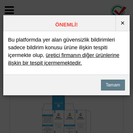
×
ÖNEMLİ!
BİLDİRİM DETAYI
Bu platformda yer alan güvensizlik bildirimleri
sadece bildirim konusu ürüne ilişkin tespiti
içermekte olup,
üretici firmanın diğer ürünlerine
Son 10 Bildirim
En Çok İncelenen
ilişkin bir tespit içermemektedir.
Hızlı Arama
Detaylı Arama
Tamam