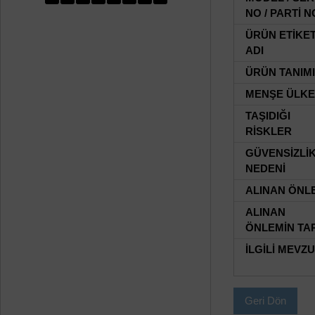
NO / PARTİ N
ÜRÜN ETİKE
ADI
ÜRÜN TANIMI
MENŞE ÜLKE
TAŞIDIĞI
RİSKLER
GÜVENSİZLİ
NEDENİ
ALINAN ÖNL
ALINAN
ÖNLEMİN TAR
İLGİLİ MEVZ
Geri Dön