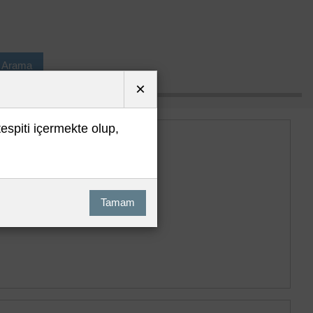
ı Arama
×
tespiti içermekte olup,
Tamam