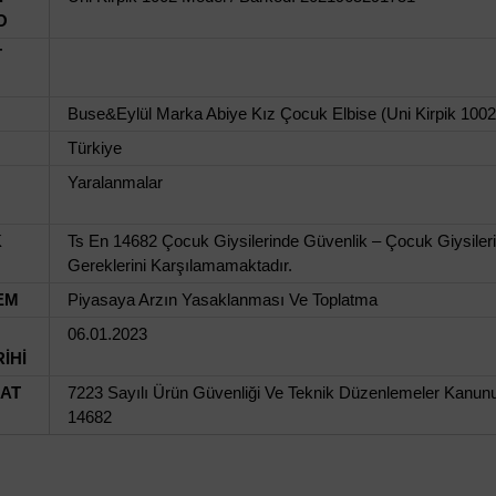
O
T
Buse&Eylül Marka Abiye Kız Çocuk Elbise (Uni Kirpik 100
Türkiye
Yaralanmalar
K
Ts En 14682 Çocuk Giysilerinde Güvenlik – Çocuk Giysileri
Gereklerini Karşılamamaktadır.
EM
Piyasaya Arzın Yasaklanması Ve Toplatma
06.01.2023
İHİ
UAT
7223 Sayılı Ürün Güvenliği Ve Teknik Düzenlemeler Kanunu,
14682