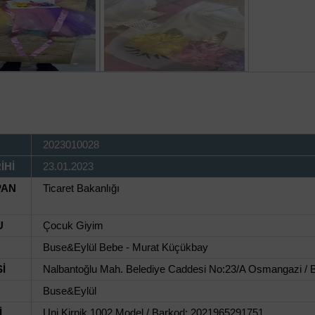
2023010028
İHİ
23.01.2023
PAN
Ticaret Bakanlığı
U
Çocuk Giyim
Buse&Eylül Bebe - Murat Küçükbay
İ
Nalbantoğlu Mah. Belediye Caddesi No:23/A Osmangazi / 
Buse&Eylül
İ
Uni Kirpik 1002 Model / Barkod: 2021965291751