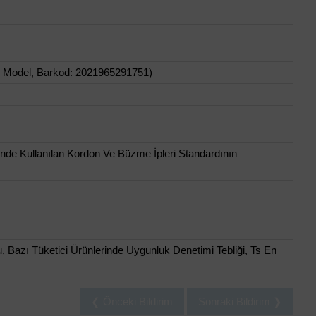
2 Model, Barkod: 2021965291751)
nde Kullanılan Kordon Ve Büzme İpleri Standardının
 Bazı Tüketici Ürünlerinde Uygunluk Denetimi Tebliği, Ts En
❮ Önceki Bildirim
Sonraki Bildirim ❯