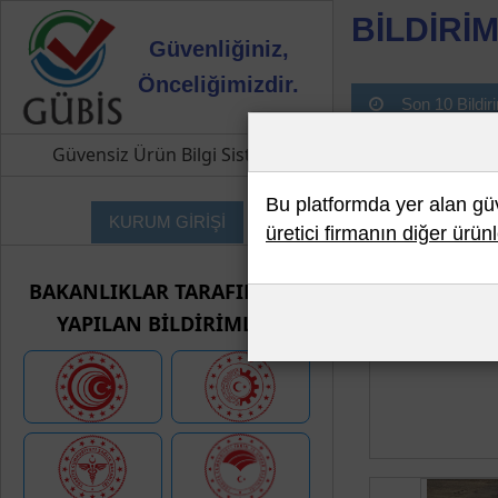
BİLDİRİM
Güvenliğiniz,
Önceliğimizdir.
Son 10 Bildir
Güvensiz Ürün Bilgi Sistemi
Bu platformda yer alan güve
KURUM GİRİŞİ
üretici firmanın diğer ürünl
BAKANLIKLAR TARAFINDAN
YAPILAN BİLDİRİMLER