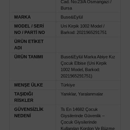
Cad. No:23/A Osmangazi /
Bursa
MARKA
Buse&Eylül
MODEL / SERİ
Uni Kirpik 1002 Model /
NO / PARTİ NO
Barkod: 2021965291751
ÜRÜN ETİKET
ADI
ÜRÜN TANIMI
Buse&Eylül Marka Abiye Kız
Çocuk Elbise (Uni Kirpik
1002 Model, Barkod:
2021965291751)
MENŞE ÜLKE
Türkiye
TAŞIDIĞI
Yanıklar, Yaralanmalar
RİSKLER
GÜVENSİZLİK
Ts En 14682 Çocuk
NEDENİ
Giysilerinde Güvenlik –
Çocuk Giysilerinde
Kullanılan Kordon Ve Büzme