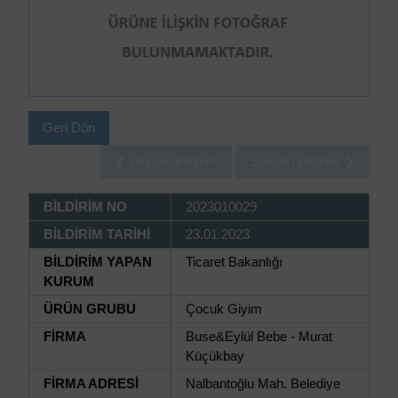
Geri Dön
❮ Önceki Bildirim
Sonraki Bildirim ❯
BİLDİRİM NO
2023010029
BİLDİRİM TARİHİ
23.01.2023
BİLDİRİM YAPAN
Ticaret Bakanlığı
KURUM
ÜRÜN GRUBU
Çocuk Giyim
FİRMA
Buse&Eylül Bebe - Murat
Küçükbay
FİRMA ADRESİ
Nalbantoğlu Mah. Belediye