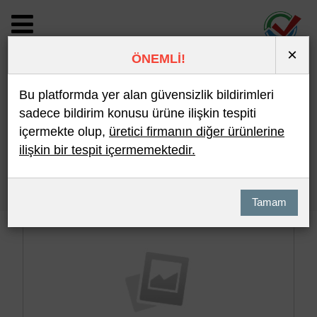
×
ÖNEMLİ!
BİLDİRİM DETAYI
Bu platformda yer alan güvensizlik bildirimleri
sadece bildirim konusu ürüne ilişkin tespiti
içermekte olup,
üretici firmanın diğer ürünlerine
Son 10 Bildirim
En Çok İncelenen
ilişkin bir tespit içermemektedir.
Hızlı Arama
Detaylı Arama
Tamam