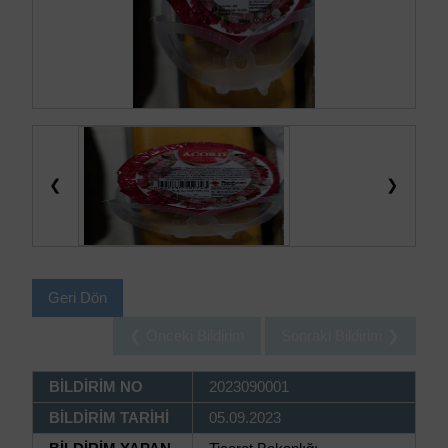
❮
❯
Geri Dön
❮ Önceki Bildirim
Sonraki Bildirim ❯
BİLDİRİM NO
2023090001
BİLDİRİM TARİHİ
05.09.2023