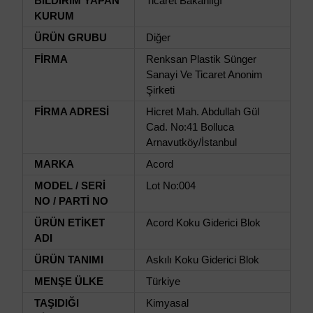
BİLDİRİM YAPAN
Ticaret Bakanlığı
KURUM
ÜRÜN GRUBU
Diğer
FİRMA
Renksan Plastik Sünger
Sanayi Ve Ticaret Anonim
Şirketi
FİRMA ADRESİ
Hicret Mah. Abdullah Gül
Cad. No:41 Bolluca
Arnavutköy/İstanbul
MARKA
Acord
MODEL / SERİ
Lot No:004
NO / PARTİ NO
ÜRÜN ETİKET
Acord Koku Giderici Blok
ADI
ÜRÜN TANIMI
Askılı Koku Giderici Blok
MENŞE ÜLKE
Türkiye
TAŞIDIĞI
Kimyasal