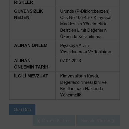
RİSKLER
GÜVENSİZLİK
Üründe (P-Diklorobenzen)
NEDENİ
Cas No 106-46-7 Kimyasal
Maddesinin Yönetmelikte
Belirtilen Limit Değerlerin
Üzerinde Kullanılması.
ALINAN ÖNLEM
Piyasaya Arzın
Yasaklanması Ve Toplatma
ALINAN
07.04.2023
ÖNLEMİN TARİHİ
İLGİLİ MEVZUAT
Kimyasalların Kaydı,
Değerlendirilmesi İzni Ve
Kısıtlanması Hakkında
Yönetmelik
Geri Dön
❮ Önceki Bildirim
Sonraki Bildirim ❯