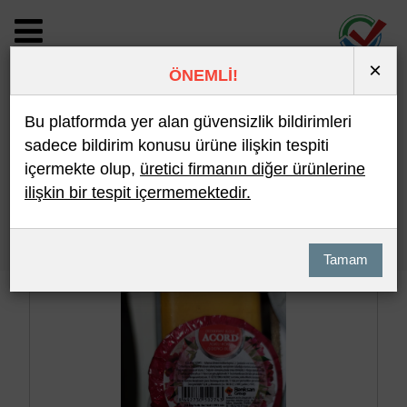
×
ÖNEMLİ!
BİLDİRİM DETAYI
Bu platformda yer alan güvensizlik bildirimleri
sadece bildirim konusu ürüne ilişkin tespiti
içermekte olup,
üretici firmanın diğer ürünlerine
Son 10 Bildirim
En Çok İncelenen
ilişkin bir tespit içermemektedir.
Hızlı Arama
Detaylı Arama
Tamam