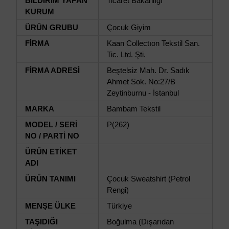
BİLDİRİM YAPAN
Ticaret Bakanlığı
KURUM
ÜRÜN GRUBU
Çocuk Giyim
FİRMA
Kaan Collectıon Tekstil San.
Tic. Ltd. Şti.
FİRMA ADRESİ
Beştelsiz Mah. Dr. Sadık
Ahmet Sok. No:27/B
Zeytinburnu - İstanbul
MARKA
Bambam Tekstil
MODEL / SERİ
P(262)
NO / PARTİ NO
ÜRÜN ETİKET
ADI
ÜRÜN TANIMI
Çocuk Sweatshirt (Petrol
Rengi)
MENŞE ÜLKE
Türkiye
TAŞIDIĞI
Boğulma (Dışarıdan