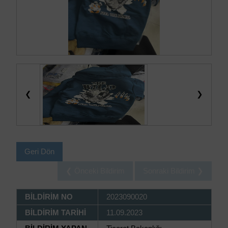
❮
❯
Geri Dön
❮ Önceki Bildirim
Sonraki Bildirim ❯
BİLDİRİM NO
2023090020
BİLDİRİM TARİHİ
11.09.2023