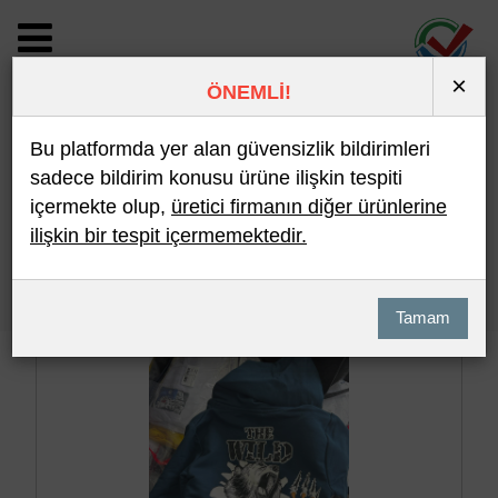
×
ÖNEMLİ!
BİLDİRİM DETAYI
Bu platformda yer alan güvensizlik bildirimleri
sadece bildirim konusu ürüne ilişkin tespiti
içermekte olup,
üretici firmanın diğer ürünlerine
Son 10 Bildirim
En Çok İncelenen
ilişkin bir tespit içermemektedir.
Hızlı Arama
Detaylı Arama
Tamam