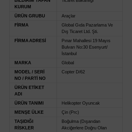
BİLDİRİM YAPAN
Ticaret Bakanlığı
KURUM
ÜRÜN GRUBU
Araçlar
FİRMA
Global Gıda Pazarlama Ve
Dış Ticaret Ltd. Şti.
FİRMA ADRESİ
Pınar Mahallesi 19 Mayıs
Bulvarı No:30 Esenyurt/
İstanbul
MARKA
Global
MODEL / SERİ
Copter D/62
NO / PARTİ NO
ÜRÜN ETİKET
ADI
ÜRÜN TANIMI
Helikopter Oyuncak
MENŞE ÜLKE
Çin (Prc)
TAŞIDIĞI
Boğulma (Dışarıdan
RİSKLER
Akciğerlere Doğru Olan