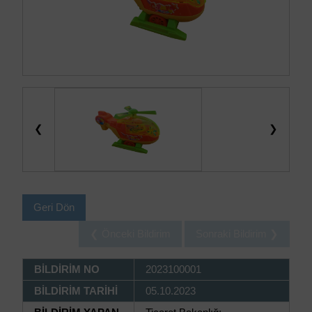
❮
❯
Geri Dön
❮ Önceki Bildirim
Sonraki Bildirim ❯
BİLDİRİM NO
2023100001
BİLDİRİM TARİHİ
05.10.2023