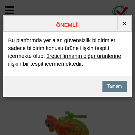
×
ÖNEMLİ!
BİLDİRİM DETAYI
Bu platformda yer alan güvensizlik bildirimleri
sadece bildirim konusu ürüne ilişkin tespiti
içermekte olup,
üretici firmanın diğer ürünlerine
Son 10 Bildirim
En Çok İncelenen
ilişkin bir tespit içermemektedir.
Hızlı Arama
Detaylı Arama
Tamam