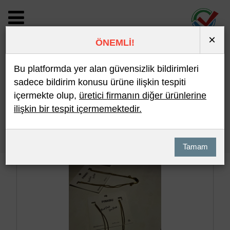
×
ÖNEMLİ!
BİLDİRİM DETAYI
Bu platformda yer alan güvensizlik bildirimleri
sadece bildirim konusu ürüne ilişkin tespiti
içermekte olup,
üretici firmanın diğer ürünlerine
Son 10 Bildirim
En Çok İncelenen
ilişkin bir tespit içermemektedir.
Hızlı Arama
Detaylı Arama
Tamam