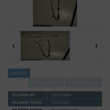
❮
❯
Geri Dön
❮ Önceki Bildirim
Sonraki Bildirim ❯
BİLDİRİM NO
2023120004
BİLDİRİM TARİHİ
15.12.2023