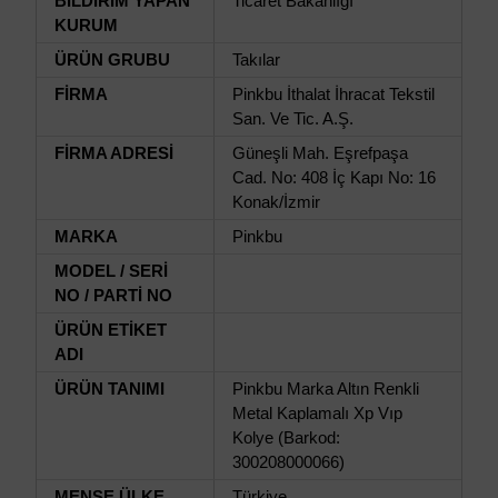
BİLDİRİM YAPAN
Ticaret Bakanlığı
KURUM
ÜRÜN GRUBU
Takılar
FİRMA
Pinkbu İthalat İhracat Tekstil
San. Ve Tic. A.Ş.
FİRMA ADRESİ
Güneşli Mah. Eşrefpaşa
Cad. No: 408 İç Kapı No: 16
Konak/İzmir
MARKA
Pinkbu
MODEL / SERİ
NO / PARTİ NO
ÜRÜN ETİKET
ADI
ÜRÜN TANIMI
Pinkbu Marka Altın Renkli
Metal Kaplamalı Xp Vıp
Kolye (Barkod:
300208000066)
MENŞE ÜLKE
Türkiye