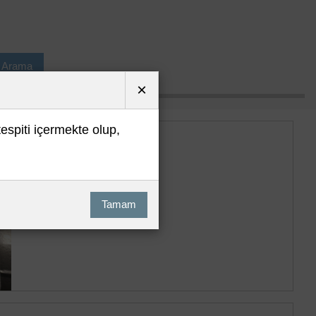
ı Arama
×
tespiti içermekte olup,
Tamam