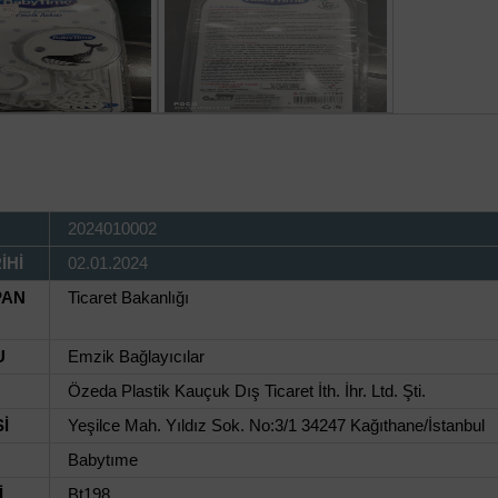
2024010002
İHİ
02.01.2024
PAN
Ticaret Bakanlığı
U
Emzik Bağlayıcılar
Özeda Plastik Kauçuk Dış Ticaret İth. İhr. Ltd. Şti.
İ
Yeşilce Mah. Yıldız Sok. No:3/1 34247 Kağıthane/İstanbul
Babytıme
İ
Bt198