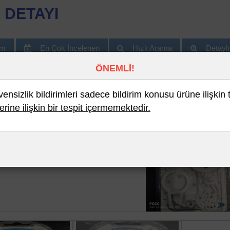
 DETAYI
im
En Çok İncelenen
Hızlı Arama
Detayl
ÖNEMLİ!
nsizlik bildirimleri sadece bildirim konusu ürüne ilişkin 
erine ilişkin bir tespit içermemektedir.