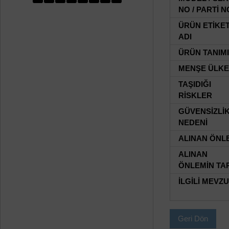
NO / PARTİ N
ÜRÜN ETİKE
ADI
ÜRÜN TANIMI
MENŞE ÜLKE
TAŞIDIĞI
RİSKLER
GÜVENSİZLİ
NEDENİ
ALINAN ÖNL
ALINAN
ÖNLEMİN TAR
İLGİLİ MEVZ
Geri Dön