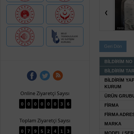
❮
Geri Dön
BİLDİRİM NO
BİLDİRİM TAR
BİLDİRİM YA
KURUM
Online Ziyaretçi Sayısı
ÜRÜN GRUB
0
0
0
0
0
0
3
6
FİRMA
FİRMA ADRES
Toplam Ziyaretçi Sayısı
MARKA
0
7
9
5
2
4
1
3
MODEL / SER