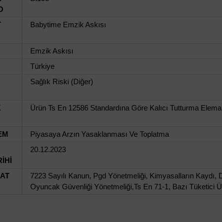
O
T
Babytime Emzik Askısı
Emzik Askısı
Türkiye
Sağlık Riski (Diğer)
K
Ürün Ts En 12586 Standardına Göre Kalıcı Tutturma Elema
EM
Piyasaya Arzın Yasaklanması Ve Toplatma
20.12.2023
İHİ
UAT
7223 Sayılı Kanun, Pgd Yönetmeliği, Kimyasalların Kaydı, D
Oyuncak Güvenliği Yönetmeliği,Ts En 71-1, Bazı Tüketici Ü