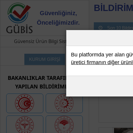
BİLDİRİM
Güvenliğiniz,
Önceliğimizdir.
Son 10 Bildir
Güvensiz Ürün Bilgi Sistemi
Bu platformda yer alan güve
KURUM GİRİŞİ
üretici firmanın diğer ürünl
BAKANLIKLAR TARAFINDAN
YAPILAN BİLDİRİMLER